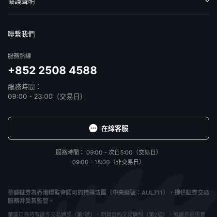
收費標準
交易工具
幫助中心
協議聲明
免責聲明
服務條款
隱私聲明
我的協議
聯繫我們
服務熱線
+852 2508 4588
服務時間：
09:00 - 23:00（交易日）
在線客服
服務時間：
09:00 - 次日5:00（交易日）
09:00 - 18:00（非交易日）
華盛証券為香港證監會認可的持牌法團（中央編號：AUL711），提供証券交易
服務并受其監管。
華盛証券持有證券交易牌照（第1號）、期貨合約交易牌照（第2號）、就證券提供意