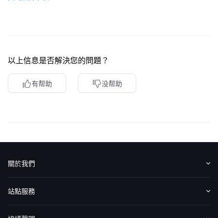
以上信息是否解決您的問題？
有帮助
没帮助
關於我們
認識華盛
媒體報導
意見反饋
站點服務