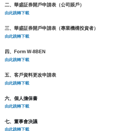
二、華盛証券開戶申請表（公司賬戶）
華盛APls
低時延極速交易系統
由此跳轉下載
概述
AM 資產管理服務
ECM 股權資本市場服務
FICC 固定收益、外匯和大宗商品服務
WM 財富管理服務
三、華盛証券開戶申請表（專業機構投資者）
由此跳轉下載
關於我們
媒體報導
四、Form W-8BEN
由此跳轉下載
五、客戶資料更改申請表
由此跳轉下載
六、個人擔保書
由此跳轉下載
七、董事會決議
由此跳轉下載