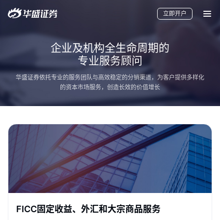
立即开户
企业及机构全生命周期的
专业服务顾问
华盛证券依托专业的服务团队与高效稳定的分销渠道，为客户提供多样化
的资本市场服务，创造长效的价值增长
要闻
快讯
美股
港股
新股
加密货币
华盛APls
低时延极速交易系统
概述
AM 资产管理服务
ECM 股权资本市场服务
FICC 固定收益、外汇和大宗商品服务
WM 财富管理服务
FICC固定收益、外汇和大宗商品服务