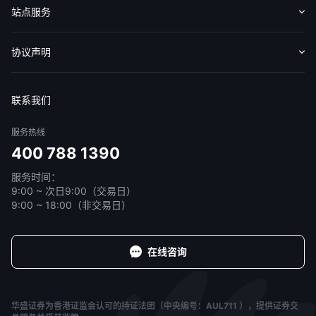
认识华盛
媒体报导
意见反馈
站点服务
收费标准
交易工具
帮助中心
协议声明
免责声明
服务条款
隐私声明
我的协议
联系我们
服务热线
400 788 1390
服务时间：
9:00 ~ 次日9:00（交易日）
9:00 ~ 18:00（非交易日）
在线咨询
华盛证券为香港证监会认可的持证法团（中央编号：AUL711 ），提供证券交