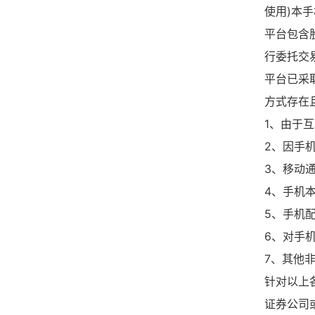
使用)本
平台包含
行委托交
平台已采
方式存在
1、由于
2、因手
3、移动
4、手机
5、手机
6、对手
7、其他
针对以上
证券公司