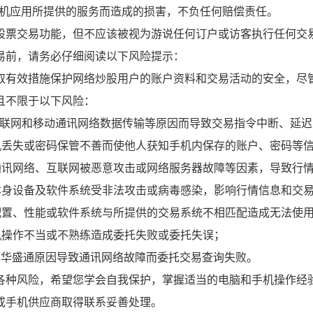
手机应用所提供的服务而造成的损害，不负任何赔偿责任。
股票交易功能，但不应该被视为游说任何订户或访客执行任何交
易前，请务必仔细阅读以下风险提示：
取有效措施保护网络炒股用户的账户资料和交易活动的安全，尽
且不限于以下风险：
互联网和移动通讯网络数据传输等原因而导致交易指令中断、延
机丢失或密码保管不善而使他人获知手机内保存的账户、密码等
通讯网络、互联网被恶意攻击或网络服务器故障等因素，导致行
本身设备及软件系统受非法攻击或病毒感染，影响行情信息和交
配置、性能或软件系统与所提供的交易系统不相匹配造成无法使
机操作不当或不熟练造成委托失败或委托失误；
非华盛通原因导致通讯网络故障而委托交易查询失败。
各种风险，希望您学会自我保护，掌握适当的电脑和手机操作经
或手机供应商取得联系妥善处理。