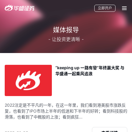
立即开户
媒体报导
- 让投资更清晰 -
“keeping up 一路有發”年终赢大奖 与
要闻
快讯
美股
港股
新股
加密货币
华盛通一起乘风追浪
2022注定是不平凡的一年，在这一年里，我们看到港美股市涨跌反
华盛APls
低时延极速交易系统
复，也看到了IPO市场上半年的低迷和下半年的好转；看到科技股的
滑落，也看到了中概股的上涨；看到疯狂...
概述
AM 资产管理服务
ECM 股权资本市场服务
FICC 固定收益、外汇和大宗商品服务
WM 财富管理服务