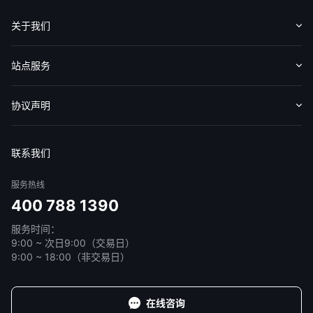
关于我们
认识华盛
媒体报导
意见反馈
站点服务
收费标准
交易工具
帮助中心
协议声明
免责声明
服务条款
隐私声明
我的协议
联系我们
服务热线
400 788 1390
服务时间：
9:00 ~ 次日9:00（交易日）
9:00 ~ 18:00（非交易日）
在线咨询