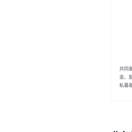
共同
金、
私募