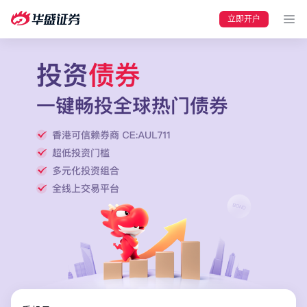
立即开户
要闻
快讯
美股
港股
新股
加密货币
华盛APls
低时延极速交易系统
概述
AM 资产管理服务
ECM 股权资本市场服务
FICC 固定收益、外汇和大宗商品服务
WM 财富管理服务