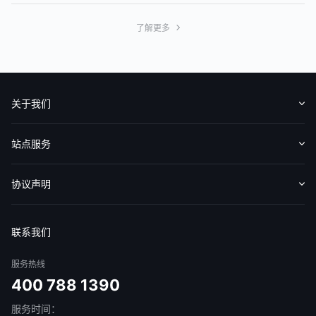
了解更多
关于我们
认识华盛
媒体报导
意见反馈
站点服务
收费标准
交易工具
帮助中心
协议声明
免责声明
服务条款
隐私声明
我的协议
联系我们
服务热线
400 788 1390
服务时间：