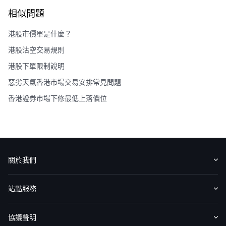
相似問題
港股市價單是什麼？
港股沽空交易規則
港股下單限制說明
惡劣天氣香港市場交易安排常見問題
香港證券市場下修最低上落價位
關於我們
認識華盛
媒體報導
意見反饋
站點服務
收費標準
交易工具
幫助中心
協議聲明