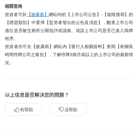
相關查詢
華盛APls
低時延極速交易系統
投資者可於
【披露易】
網站內的【上市公司公告】-【進階搜尋】的
【標題類別】中選擇【監管者發出的公告及消息】，翻查上市公司
概述
AM 資產管理服務
ECM 股權資本市場服務
FICC 固定收益、外匯和大宗商品服務
WM 財富管理服務
過往是否被交易所公開批評或譴責、或該上市公司是否已進入除牌
程序。
關於我們
媒體報導
投資者亦可在【披露易】網站內【發行人相關資料】查閱【有關長
時間停牌公司之報告】，了解停牌3個月或以上的上市公司的最新情
況。
以上信息是否解決您的問題？
有帮助
没帮助