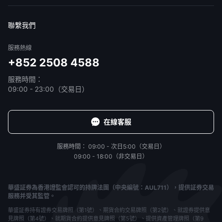
免責聲明
服務條款
隱私聲明
我的協議
聯繫我們
服務熱線
+852 2508 4588
服務時間：
09:00 - 23:00（交易日）
在線客服
服務時間：
09:00 - 次日5:00（交易日）
09:00 - 18:00（非交易日）
華盛証券為香港證監會認可的持牌法團（中央編號：AUL711），提供証券交易
服務并受其監管。
華盛証券持有證券交易牌照（第1號）、期貨合約交易牌照（第2號）、就證券提供意
見牌照（第4號）、就期貨合約提供意見牌照（第5號）、提供資產管理牌照（第9