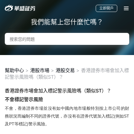
立即開戶
我們能幫上您什麼忙嗎？
幫助中心
>
港股市場
>
港股交易
>
香港證券市場會加入標
記警示風險嗎（類似ST）？
香港證券市場會加入標記警示風險嗎（類似ST）？
要聞
快訊
美股
港股
新股
不會標記警示風險
不會，香港證券市場並沒有如中國內地市場般特別按上市公司的財
務狀況而編制不同的證券代號，亦沒有在證券代號加入標記(例如ST
及PT等標記)警示風險。