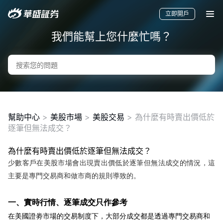
立即開戶
我們能幫上您什麼忙嗎？
幫助中心
>
美股市場
>
美股交易
>
為什麼有時賣出價低於
逐筆但無法成交？
為什麼有時賣出價低於逐筆但無法成交？
要聞
快訊
美股
港股
新股
少數客戶在美股市場會出現賣出價低於逐筆但無法成交的情況，這
主要是專門交易商和做市商的規則導致的。
一、實時行情、逐筆成交只作參考
在美國證劵市場的交易制度下，大部分成交都是透過專門交易商和