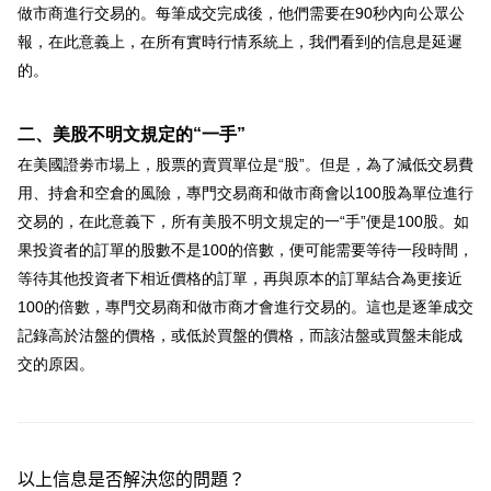
做市商進行交易的。每筆成交完成後，他們需要在90秒內向公眾公
華盛APls
低時延極速交易系統
報，在此意義上，在所有實時行情系統上，我們看到的信息是延遲
的。
概述
AM 資產管理服務
ECM 股權資本市場服務
FICC 固定收益、外匯和大宗商品服務
WM 財富管理服務
二、美股不明文規定的“一手”
關於我們
媒體報導
在美國證劵市場上，股票的賣買單位是“股”。但是，為了減低交易費
用、持倉和空倉的風險，專門交易商和做市商會以100股為單位進行
交易的，在此意義下，所有美股不明文規定的一“手”便是100股。如
果投資者的訂單的股數不是100的倍數，便可能需要等待一段時間，
等待其他投資者下相近價格的訂單，再與原本的訂單結合為更接近
100的倍數，專門交易商和做市商才會進行交易的。這也是逐筆成交
記錄高於沽盤的價格，或低於買盤的價格，而該沽盤或買盤未能成
交的原因。
以上信息是否解決您的問題？