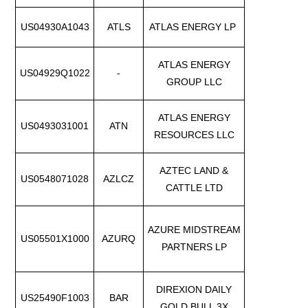
US04930A1043
ATLS
ATLAS ENERGY LP
ATLAS ENERGY
US04929Q1022
-
GROUP LLC
ATLAS ENERGY
US0493031001
ATN
RESOURCES LLC
AZTEC LAND &
US0548071028
AZLCZ
CATTLE LTD
AZURE MIDSTREAM
US05501X1000
AZURQ
PARTNERS LP
DIREXION DAILY
US25490F1003
BAR
GOLD BULL 3X