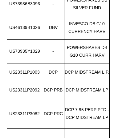
POWERSHARES DB
US73936B3096
-
SILVER FUND
INVESCO DB G10
US46139B1026
DBV
CURRENCY HARV
POWERSHARES DB
US73935Y1029
-
G10 CURR HARV
US23311P1003
DCP
DCP MIDSTREAM L.P.
US23311P2092
DCP PRB
DCP MIDSTREAM LP
DCP 7.95 PERP PFD -
US23311P3082
DCP PRC
DCP MIDSTREAM LP