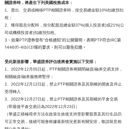
關證券時，將產生下列美國稅務成本：
華盛APls
低時延極速交易系統
1、賣出、交易或轉移PTP相關證券時，按交易總金額10%扣繳預扣
稅；
概述
AM 資產管理服務
ECM 股權資本市場服務
FICC 固定收益、外匯和大宗商品服務
WM 財富管理服務
2、獲得股息分配時，按分配股息總金額37%(個人投資者)或21%(公
司或機構投資者)扣繳預扣稅。
3、如果PTP證券發布“合格通知”的公開聲明，表明PTP符合IRC第
關於我們
媒體報導
1446(f)-4(b)(3)條的要求，則可以豁免扣繳。
受此新規影響，華盛證券評估後將會實施以下安排：
1、2022年12月05日起，PTP相關證券將關閉融資/融券交易支持，
相關融資/融券服務將暫停；
2、2022年12月12日起，禁止PTP相關證券及其期權的開倉及停止
受理轉入
3、2022年12月27日起，禁止PTP相關證券及其期權的平倉交易
（即最後平倉交易日為2022年12月23日）
（華盛正積極尋求方法在政策生效後支持受影響股票及其衍生品仍
可正常交易，後續可能會根據最新情況更新有關安排，敬請留意相