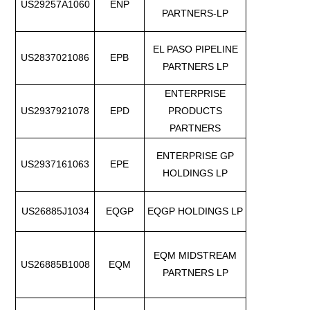
US29257A1060
ENP
PARTNERS-LP
EL PASO PIPELINE
US2837021086
EPB
PARTNERS LP
ENTERPRISE
US2937921078
EPD
PRODUCTS
PARTNERS
ENTERPRISE GP
US2937161063
EPE
HOLDINGS LP
US26885J1034
EQGP
EQGP HOLDINGS LP
EQM MIDSTREAM
US26885B1008
EQM
PARTNERS LP