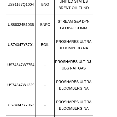
UNITED STATES
US91167Q1004
BNO
BRENT OIL FUND
STREAM S&P DYN
US86324B1035
BNPC
GLOBAL COMM
PROSHARES ULTRA
US74347Y8701
BOIL
BLOOMBERG NA
PROSHARES ULT DJ-
US74347W7754
-
UBS NAT GAS
PROSHARES ULTRA
US74347W1229
-
BLOOMBERG NA
PROSHARES ULTRA
US74347Y7067
-
BLOOMBERG NA