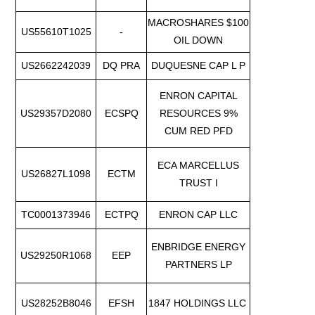
MACROSHARES $100
US55610T1025
-
OIL DOWN
US2662242039
DQ PRA
DUQUESNE CAP L P
ENRON CAPITAL
US29357D2080
ECSPQ
RESOURCES 9%
CUM RED PFD
ECA MARCELLUS
US26827L1098
ECTM
TRUST I
TC0001373946
ECTPQ
ENRON CAP LLC
ENBRIDGE ENERGY
US29250R1068
EEP
PARTNERS LP
US28252B8046
EFSH
1847 HOLDINGS LLC