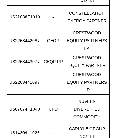
PARTNE
CONSTELLATION
US21038E1010
-
ENERGY PARTNER
CRESTWOOD
US2263442087
CEQP
EQUITY PARTNERS
LP
CRESTWOOD
US2263443077
CEQP PR
EQUITY PARTNER
CRESTWOOD
US2263441097
-
EQUITY PARTNERS
LP
NUVEEN
US67074P1049
CFD
DIVERSIFIED
COMMODITY
CARLYLE GROUP
US14309L1026
-
INC/THE