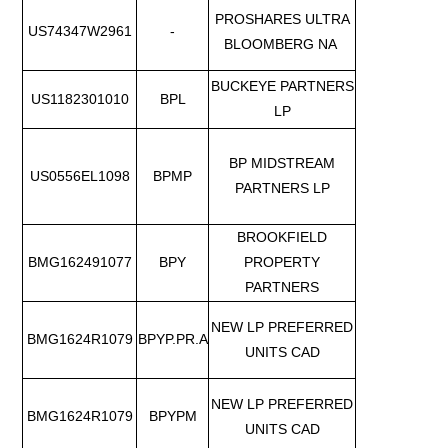
PROSHARES ULTRA
US74347W2961
-
BLOOMBERG NA
BUCKEYE PARTNERS
US1182301010
BPL
LP
BP MIDSTREAM
US0556EL1098
BPMP
PARTNERS LP
BROOKFIELD
BMG162491077
BPY
PROPERTY
PARTNERS
NEW LP PREFERRED
BMG1624R1079
BPYP.PR.A
UNITS CAD
NEW LP PREFERRED
BMG1624R1079
BPYPM
UNITS CAD