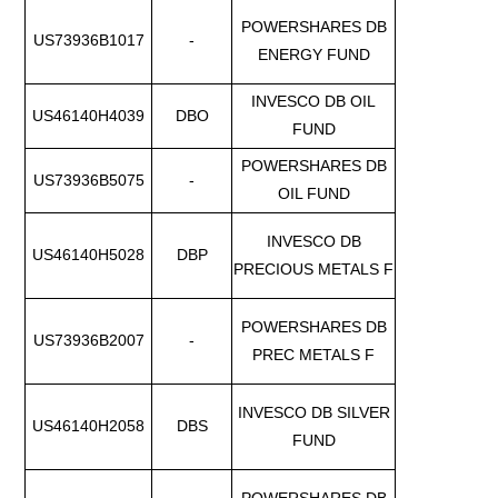
POWERSHARES DB
US73936B1017
-
ENERGY FUND
INVESCO DB OIL
US46140H4039
DBO
FUND
POWERSHARES DB
US73936B5075
-
OIL FUND
INVESCO DB
US46140H5028
DBP
PRECIOUS METALS F
POWERSHARES DB
US73936B2007
-
PREC METALS F
INVESCO DB SILVER
US46140H2058
DBS
FUND