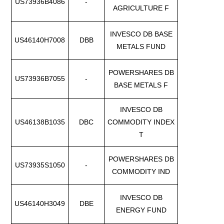
US73936B4086
-
AGRICULTURE F
INVESCO DB BASE
US46140H7008
DBB
METALS FUND
POWERSHARES DB
US73936B7055
-
BASE METALS F
INVESCO DB
US46138B1035
DBC
COMMODITY INDEX
T
POWERSHARES DB
US73935S1050
-
COMMODITY IND
INVESCO DB
US46140H3049
DBE
ENERGY FUND