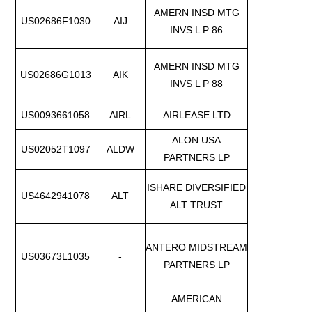
AMERN INSD MTG
US02686F1030
AIJ
INVS L P 86
AMERN INSD MTG
US02686G1013
AIK
INVS L P 88
US0093661058
AIRL
AIRLEASE LTD
ALON USA
US02052T1097
ALDW
PARTNERS LP
ISHARE DIVERSIFIED
US4642941078
ALT
ALT TRUST
ANTERO MIDSTREAM
US03673L1035
-
PARTNERS LP
AMERICAN