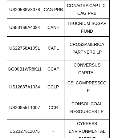
CONAGRA CAP L C:
US20588V3078
CAG PRB
CAG PRB
TEUCRIUM SUGAR
US88166A4094
CANE
FUND
CROSSAMERICA
US22758A1051
CAPL
PARTNERS LP
CONVERSUS
GG00B1WR8K11
CCAP
CAPITAL
CSI COMPRESSCO
US12637A1034
CCLP
LP
CONSOL COAL
US20855T1007
CCR
RESOURCES LP
CYPRESS
US2327511075
-
ENVIRONMENTAL