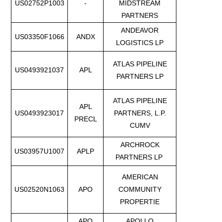
US02752P1003
-
MIDSTREAM
PARTNERS
ANDEAVOR
US03350F1066
ANDX
LOGISTICS LP
ATLAS PIPELINE
US0493921037
APL
PARTNERS LP
ATLAS PIPELINE
APL
US0493923017
PARTNERS, L.P.
PRECL
CUMV
ARCHROCK
US03957U1007
APLP
PARTNERS LP
AMERICAN
US02520N1063
APO
COMMUNITY
PROPERTIE
APO
APOLLO