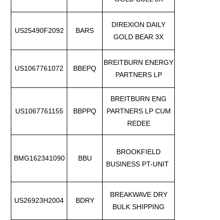
DIREXION DAILY
US25490F2092
BARS
GOLD BEAR 3X
BREITBURN ENERGY
US1067761072
BBEPQ
PARTNERS LP
BREITBURN ENG
US1067761155
BBPPQ
PARTNERS LP CUM
REDEE
BROOKFIELD
BMG162341090
BBU
BUSINESS PT-UNIT
BREAKWAVE DRY
US26923H2004
BDRY
BULK SHIPPING