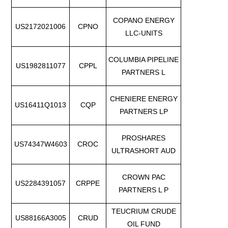
COPANO ENERGY
US2172021006
CPNO
LLC-UNITS
COLUMBIA PIPELINE
US1982811077
CPPL
PARTNERS L
CHENIERE ENERGY
US16411Q1013
CQP
PARTNERS LP
PROSHARES
US74347W4603
CROC
ULTRASHORT AUD
CROWN PAC
US2284391057
CRPPE
PARTNERS L P
TEUCRIUM CRUDE
US88166A3005
CRUD
OIL FUND