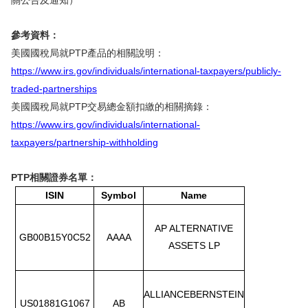
關公告及通知）
參考資料：
美國國稅局就PTP產品的相關說明：
https://www.irs.gov/individuals/international-taxpayers/publicly-
traded-partnerships
美國國稅局就PTP交易總金額扣繳的相關摘錄：
https://www.irs.gov/individuals/international-
taxpayers/partnership-withholding
PTP相關證券名單：
ISIN
Symbol
Name
AP ALTERNATIVE
GB00B15Y0C52
AAAA
ASSETS LP
ALLIANCEBERNSTEIN
US01881G1067
AB