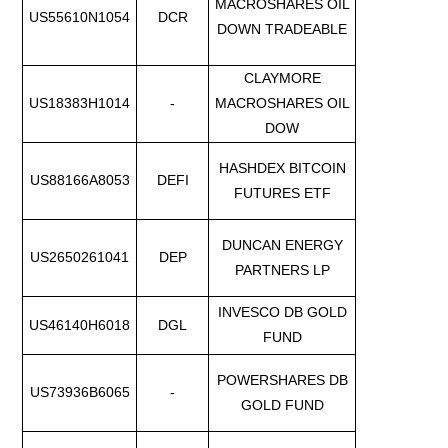
MACROSHARES OIL
US55610N1054
DCR
DOWN TRADEABLE
CLAYMORE
US18383H1014
-
MACROSHARES OIL
DOW
HASHDEX BITCOIN
US88166A8053
DEFI
FUTURES ETF
DUNCAN ENERGY
US2650261041
DEP
PARTNERS LP
INVESCO DB GOLD
US46140H6018
DGL
FUND
POWERSHARES DB
US73936B6065
-
GOLD FUND