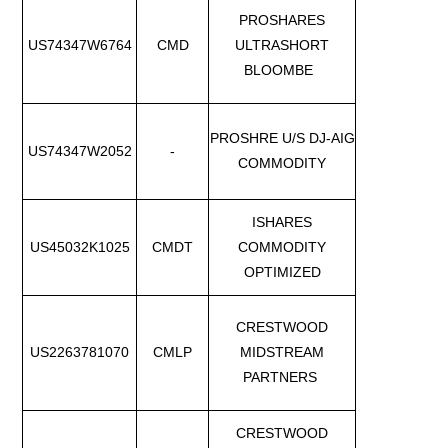
PROSHARES
US74347W6764
CMD
ULTRASHORT
BLOOMBE
PROSHRE U/S DJ-AIG
US74347W2052
-
COMMODITY
ISHARES
US45032K1025
CMDT
COMMODITY
OPTIMIZED
CRESTWOOD
US2263781070
CMLP
MIDSTREAM
PARTNERS
CRESTWOOD