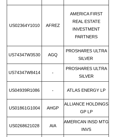
AMERICA FIRST
REAL ESTATE
US02364Y1010
AFREZ
INVESTMENT
PARTNERS
PROSHARES ULTRA
US74347W3530
AGQ
SILVER
PROSHARES ULTRA
US74347W8414
-
SILVER
US04939R1086
-
ATLAS ENERGY LP
ALLIANCE HOLDINGS
US01861G1004
AHGP
GP LP
AMERICAN INSD MTG
US0268621028
AIA
INVS