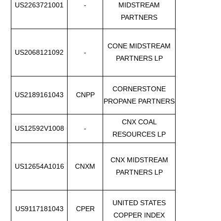
US2263721001
-
MIDSTREAM
PARTNERS
CONE MIDSTREAM
US2068121092
-
PARTNERS LP
CORNERSTONE
US2189161043
CNPP
PROPANE PARTNERS
CNX COAL
US12592V1008
-
RESOURCES LP
CNX MIDSTREAM
US12654A1016
CNXM
PARTNERS LP
UNITED STATES
US9117181043
CPER
COPPER INDEX