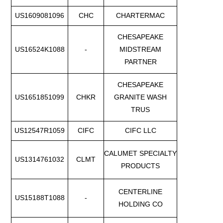
US1609081096
CHC
CHARTERMAC
CHESAPEAKE
US16524K1088
-
MIDSTREAM
PARTNER
CHESAPEAKE
US1651851099
CHKR
GRANITE WASH
TRUS
US12547R1059
CIFC
CIFC LLC
CALUMET SPECIALTY
US1314761032
CLMT
PRODUCTS
CENTERLINE
US15188T1088
-
HOLDING CO