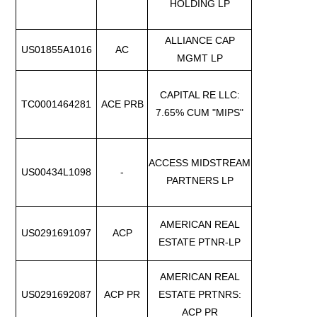
HOLDING LP
ALLIANCE CAP
US01855A1016
AC
MGMT LP
CAPITAL RE LLC:
TC0001464281
ACE PRB
7.65% CUM "MIPS"
ACCESS MIDSTREAM
US00434L1098
-
PARTNERS LP
AMERICAN REAL
US0291691097
ACP
ESTATE PTNR-LP
AMERICAN REAL
US0291692087
ACP PR
ESTATE PRTNRS:
ACP PR