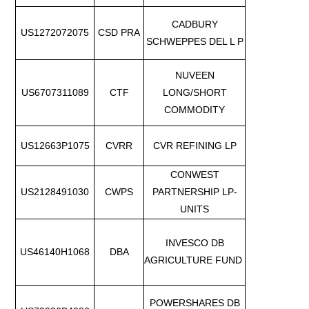
CADBURY
US1272072075
CSD PRA
SCHWEPPES DEL L P
NUVEEN
US6707311089
CTF
LONG/SHORT
COMMODITY
US12663P1075
CVRR
CVR REFINING LP
CONWEST
US2128491030
CWPS
PARTNERSHIP LP-
UNITS
INVESCO DB
US46140H1068
DBA
AGRICULTURE FUND
POWERSHARES DB