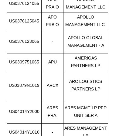
US0376124055
PRA.O
MANAGEMENT LLC
APO
APOLLO
US0376125045
PRB.O
MANAGEMENT LLC
APOLLO GLOBAL
US0376123065
-
MANAGEMENT - A
AMERIGAS
US0309751065
APU
PARTNERS-LP
ARC LOGISTICS
US03879N1019
ARCX
PARTNERS LP
ARES
ARES MGMT LP PFD
US04014Y2000
PRA.
UNIT SER A
ARES MANAGEMENT
US04014Y1010
-
LP