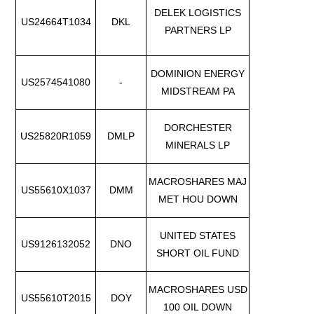
DELEK LOGISTICS
US24664T1034
DKL
PARTNERS LP
DOMINION ENERGY
US2574541080
-
MIDSTREAM PA
DORCHESTER
US25820R1059
DMLP
MINERALS LP
MACROSHARES MAJ
US55610X1037
DMM
MET HOU DOWN
UNITED STATES
US9126132052
DNO
SHORT OIL FUND
MACROSHARES USD
US55610T2015
DOY
100 OIL DOWN