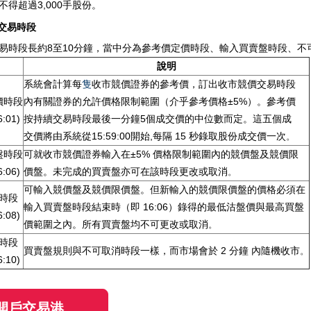
不得超過3,000手股份。
交易時段
易時段長約8至10分鐘，當中分為參考價定價時段、輸入買賣盤時段、
說明
系統會計算每
隻
收市競價證券的參考價，訂出收市競價交易
時段
價時段
內有關證券的允許價格限制範圍（介乎參考價格±5%）。
參考價
6:01)
按持續交易時段最後一分鐘5個成交價的中位數而定。
這五個成
交價將由系統從15:59:00開始,每隔 15 秒錄取股份成交價一次
。
盤時段
可就收市競價證券輸入在±5% 價格限制範圍內的競價盤及競
價限
6:06)
價盤。未完成的買賣盤亦可在該時段更改或取消
。
可輸入競價盤及競價限價盤。但新輸入的競價限價盤的價格必
須在
時段
輸入買賣盤時段結束時（即 16:06）錄得的最低沽盤價與
最高買盤
6:08)
價範圍之內。所有買賣盤均不可更改或取消
。
時段
買賣盤規則與不可取消時段一樣，而市場會於 2 分鐘
內隨機收市
。
6:10)
開戶交易港