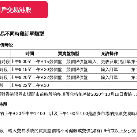
開戶交易港股
易
不同時段訂單類型
競價時段
時間
買賣盤類型
允許操作
盤時段
上午9:00至上午9:15
競價盤、競價限價盤
輸入、更改及取消訂單
第
時段
上午9:15至上午9:20
競價盤、競價限價盤
輸入訂單
第
時段
上午9:20至上午9:22
競價盤、競價限價盤
輸入訂單
第
段
上午9:22至上午9:30
-
-
所對香港證券市場開市前時段的多項優化措施將於
2020
年
10
月
19日實施
時段
的上午9:30至中午12:00、以及下午1:00至4:00是證券市場的持
段，輸入交易系統的買賣盤價格不可偏離成交價(如有) 9倍或以上及少