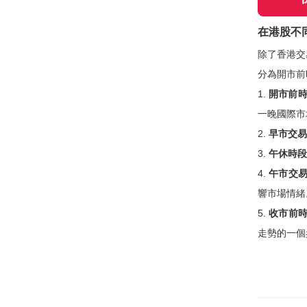
在港股不
除了香港交
分為開市前
1.
開市前
一晚國際市
2.
早市交易
3.
午休時段
4.
午市交
響市場情緒
5.
收市前
走勢的一