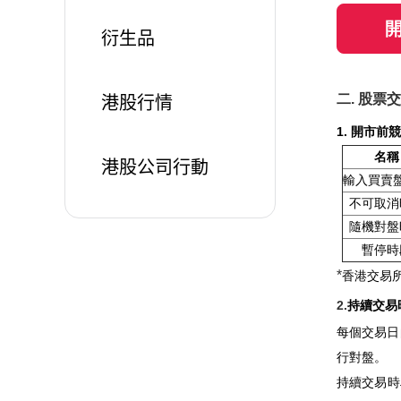
衍生品
二
.
股票交
港股行情
1. 開市前
名稱
港股公司行動
輸入買賣
不可取消
隨機對盤
暫停時
*
香港交易
2.
持續交易
每個交易日
行對盤。
持續交易時