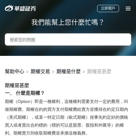
立即開戶
我們能幫上您什麼忙嗎？
幫助中心
>
期權交易
>
期權是什麼
>
期權是甚麼
期權是甚麼
要聞
快訊
美股
港股
新股
一、 什麼是期權？
期權（Option）即是一種權利，這種權利需要支付一定的費用，叫
做期權費。期權合約的買方支付期權費給賣方並獲得在約定日期內
（美式期權），或某一特定日期（歐式期權）按事先約定好的價格
買入或者賣出合約標的（標的可以是股票、股指和外匯等）的權
利。期權賣方則收取期權費並承擔這種義務。