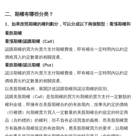
華盛APls
低時延極速交易系統
二、期權有哪些分类？
1、如果按照期權的權利劃分，
可以分成以下兩個類型
：
看漲期權和
概述
AM 資產管理服務
ECM 股權資本市場服務
FICC 固定收益、外匯和大宗商品服務
WM 財富管理服務
看跌期權
看漲期權/認購期權（Call）
關於我們
媒體報導
認購期權的買方向賣方支付期權費後，即有權在一定時間內以約定
價格買入約定數量的相關資產。
看跌期權/認沽期權（Put）
認沽期權的買方向賣方支付期權費後，即有權在一定時間內以約定
價格賣出約定數量的相關資產。
以美股期權為例，展開詳述認購期權與認沽期權的區別。
認購美股期權（Call）是指期權的買方向期權的賣方支付一定數額的
權利金後，即擁有在美股期權合約的有效期內，按事先約定的價格
（行權價）向期權賣方買入一定數量的美股期權合約規定的特定商
品（合約標的）的權利，但不負有必須買進的義務。而美股期權賣
方有義務在期權規定的有效期內，應美股期權買方的要求，以期權