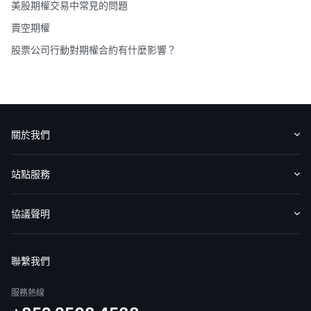
美股期權交易中常見的問題
賣空期權
股票公司行動對期權合約有什麼影響？
關於我們
認識華盛
媒體報導
意見反饋
站點服務
收費標準
交易工具
幫助中心
協議聲明
免責聲明
服務條款
隱私聲明
我的協議
聯繫我們
服務熱線