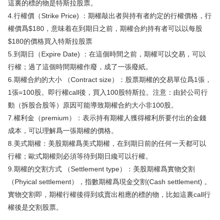
這裏的標的物是特斯拉股票。
4.行權價（Strike Price) ：期權敲出者與持有者約定的行權價格，行
權價爲$180，意味着在到期日之前，期權合約持有者可以以每股
$180的價格買入特斯拉股票
5.到期日（Expire Date) ：在這個時間之前，期權可以交易，可以
行權；過了這個時間期權作廢，成了一張廢紙。
6.期權合約的大小 （Contract size）：股票期權的交易單位爲1張，
1張=100股。即行權call後，買入100股特斯拉。注意：由於公司行
動（拆股合股等）原因可能導致期權合約大小非100股。
7.權利金（premium）：表示持有期權人獲得權利所要付出的金錢
成本，可以理解爲一張期權的價格。
8.美式期權：美股期權爲美式期權，在到期日前的任何一天都可以
行權；歐式期權則必須等待到期日纔可以行權。
9.期權的交割方式 （Settlement type）：美股期權爲實物交割
（Phyical settlement），指數期權爲現金交割(Cash settlement) 。
實物交割即，期權行權後得到或賣出相應的標的物，比如這裏call行
權後是交割股票。