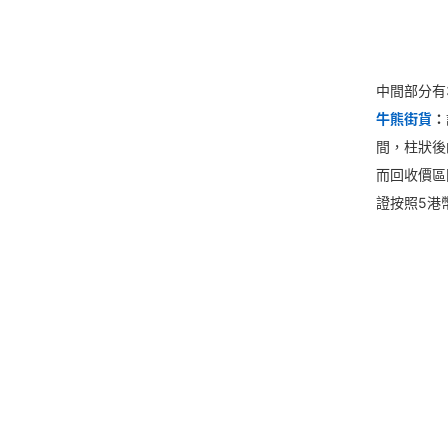
中間部分有
牛熊街貨
：
間，柱狀後的
而回收價區
證按照5港