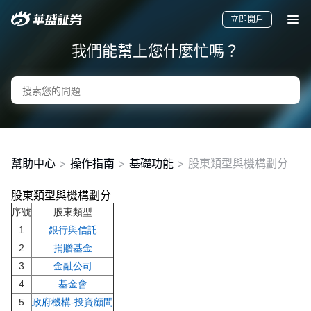
立即開戶
我們能幫上您什麼忙嗎？
幫助中心
>
操作指南
>
基礎功能
>
股東類型與機構劃分
股東類型與機構劃分
序號
要聞
快訊
美股
港股
新股
股東類型
1
銀行與信託
2
捐贈基金
3
金融公司
4
基金會
5
政府機構-投資顧問