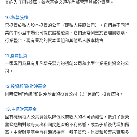
其納入 TF數據庫，養老基金必須在內部管理其部分資產。
10.私募股權
只投資於私人股本投資的公司（即私人控股公司）。它們為不同行
業的中小型市場公司提供股權融資。它們通常側重於管理層收購、
行業整合、現有業務的資本重組和其他私人股本機會。
11.風險投資
一家專門為具有非凡增長潛力的初創公司和小型企業提供資金的公
司。
12.投資顧問/對沖基金
同時使用"傳統"和對沖基金的投資公司（即"另類"）投資技術。
13.主權財富基金
國有機構投入公共資源以降低政府收入的不可預測性，抵消了繁榮-
蕭條週期對政府支出和國民經濟的不利影響，或為子孫後代增加儲
蓄。主權財富基金旨在通過持有一籃子貨幣、信貸和股票來實現多