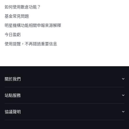
如何使用數倉功能？
基金常見問題
明星機構功能相關申報來源解釋
今日盈虧
使用提醒，不再錯過重要信息
關於我們
認識華盛
媒體報導
意見反饋
站點服務
收費標準
交易工具
幫助中心
協議聲明
免責聲明
服務條款
隱私聲明
我的協議