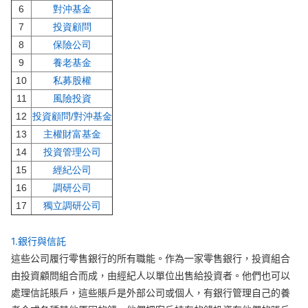
6
對沖基金
華盛APls
低時延極速交易系統
7
投資顧問
8
保險公司
概述
AM 資產管理服務
ECM 股權資本市場服務
FICC 固定收益、外匯和大宗商品服務
WM 財富管理服務
9
養老基金
10
私募股權
關於我們
媒體報導
11
風險投資
12
投資顧問/對沖基金
13
主權財富基金
14
投資管理公司
15
經紀公司
16
調研公司
17
獨立調研公司
1.銀行與信託
這些公司履行零售銀行的所有職能。作為一家零售銀行，投資組合
由投資顧問組合而成，由經紀人以單位出售給投資者。他們也可以
處理信託賬戶，這些賬戶是外部公司或個人，有銀行管理自己的養