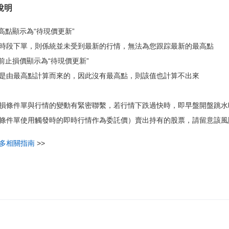
說明
最高點顯示為“待現價更新”
時段下單，則係統並未受到最新的行情，無法為您跟踪最新的最高點
當前止損價顯示為“待現價更新”
是由最高點計算而來的，因此沒有最高點，則該值也計算不出來
損條件單與行情的變動有緊密聯繫，若行情下跌過快時，即早盤開盤跳水
條件單使用觸發時的即時行情作為委託價）賣出持有的股票，請留意該風
多相關指南
>>