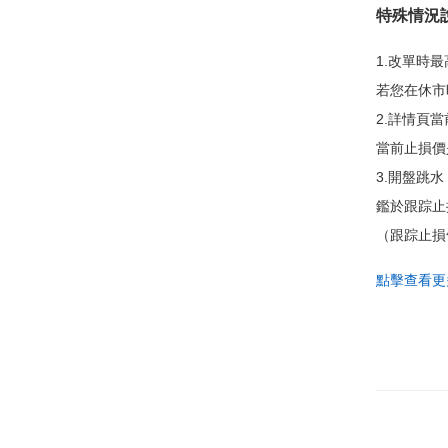
特殊情況
1.改單時
若您在休市
2.詳情頁
當前止損價
3.開盤跳水
鑑於跟踪止
（跟踪止損
點擊查看更