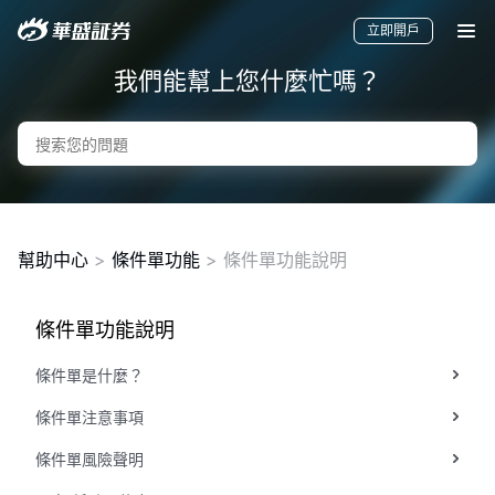
立即開戶
我們能幫上您什麼忙嗎？
幫助中心
>
條件單功能
> 條件單功能說明
條件單功能說明
要聞
快訊
美股
港股
新股
條件單是什麼？
條件單注意事項
條件單風險聲明