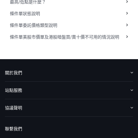
最高/低點是什麼？
華盛APls
低時延極速交易系統
條件單狀態說明
條件單委託價格類型說明
概述
AM 資產管理服務
ECM 股權資本市場服務
FICC 固定收益、外匯和大宗商品服務
WM 財富管理服務
條件單美股市價單及港股暗盤買/賣十價不可用的情況說明
關於我們
媒體報導
關於我們
認識華盛
媒體報導
意見反饋
站點服務
收費標準
交易工具
幫助中心
協議聲明
免責聲明
服務條款
隱私聲明
我的協議
聯繫我們