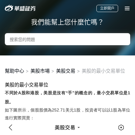
立即開戶
我們能幫上您什麼忙嗎？
幫助中心
>
美股市場
>
美股交易
>
美股的最小交易單位
美股的最小交易單位
要聞
快訊
美股
港股
新股
不同於A股和港股，美股是沒有“手”的概念的，最小交易單位是1
股。
如下圖所示，個股股價為252.71美元1股，投資者可以以1股為單位
進行實際買賣：