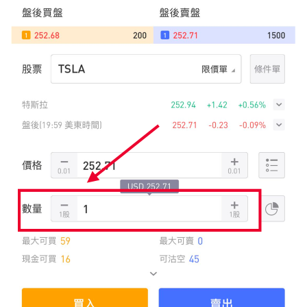
華盛APls
低時延極速交易系統
概述
AM 資產管理服務
ECM 股權資本市場服務
FICC 固定收益、外匯和大宗商品服務
WM 財富管理服務
關於我們
媒體報導