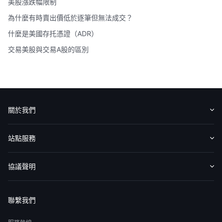
美股漲跌幅限制
為什麼有時賣出價低於逐筆但無法成交？
什麼是美國存托憑證（ADR）
交易美股與交易A股的區別
關於我們
認識華盛
媒體報導
意見反饋
站點服務
收費標準
交易工具
幫助中心
協議聲明
免責聲明
服務條款
隱私聲明
我的協議
聯繫我們