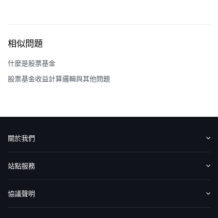
相似問題
什麼是股票基金
股票基金收益計算邏輯與其他問題
關於我們
認識華盛
媒體報導
意見反饋
站點服務
收費標準
交易工具
幫助中心
協議聲明