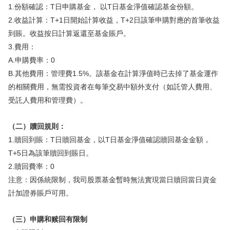
1.份額確認：T日申購基金， 以T日基金淨值確認基金份額。
2.收益計算：T+1日開始計算收益，T+2日該筆申購對應的首筆收益
到賬。收益按日計算返還至基金賬戶。
3.費用：
A.申購費率：0
B.其他費用：管理費1.5%。該基金在計算淨值時已去掉了基金運作
的相關費用，無需投資者在每筆交易中額外支付（如託管人費用、
受託人費用和管理費）。
（二）贖回規則：
1.贖回到賬：T日贖回基金，以T日基金淨值確認贖回基金金額，
T+5日為該筆贖回到賬日。
2.贖回費率：0
注意：因係統限制，我司股票基金暫時無法實現當日贖回當日資金
計加證券賬戶可用。
（三）申購和赎回有限制