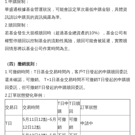
1.申購限制：
華盛通根據基金營運狀況，可能會設定單次最低申購金額，具體資
訊請以申購頁的資訊揭露為準。
2.贖回限制：
若基金發生大規模贖回時（超過基金總資產的10%），基金公司有
權暫停贖回以控制基金的流動性風險，贖回可能會被延遲，實際贖
回情形將以基金公司作業時間為主。
（四）撤銷規則：
1.可撤銷時間：T日基金交易時間內，客戶T日發起的申購贖回委託
還未確認，可撤銷。 T+1日基金交易時間不可撤銷T日發起的申購贖
回委託，但可撤銷T日發起的申購贖回委託。
2.訂單狀態變化舉例：
T日申
T日贖
交易日
交易時間
訂單狀態
購
回
5月11日12點~5月
可撤
可撤
T日
申請中
12日12點
銷
銷