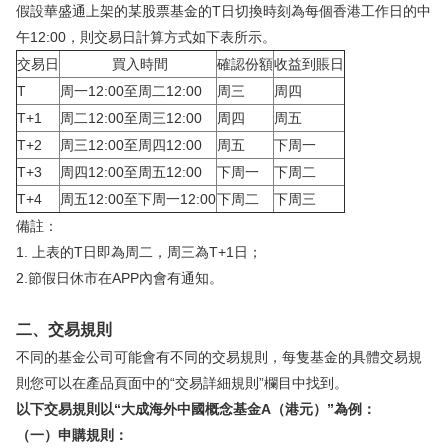
假設華盛通上架的某股票基金的T日切換時刻為每個香港工作日的中
華盛APls
低時延極速交易系統
午12:00，則交易日計算方式如下表所示。
交易日
買入時間
確認份額
收益到賬日
概述
AM 資產管理服務
ECM 股權資本市場服務
FICC 固定收益、外匯和大宗商品服務
WM 財富管理服務
T
周一12:00至周二12:00
周三
周四
T+1
周二12:00至周三12:00
周四
周五
關於我們
媒體報導
T+2
周三12:00至周四12:00
周五
下周一
T+3
周四12:00至周五12:00
下周一
下周二
T+4
周五12:00至下周一12:00
下周二
下周三
備註：
1. 上表的T日即為周二，周三為T+1日；
2.節假日休市在APP內會有通知。
二、交易規則
不同的基金公司可能會有不同的交易規則，每隻基金的具體交易規
則您可以在產品頁面中的“交易詳細規則”欄目中找到。
以下交易規則以“大成海外中國概念基金A（港元）”為例：
（一）申購規則：