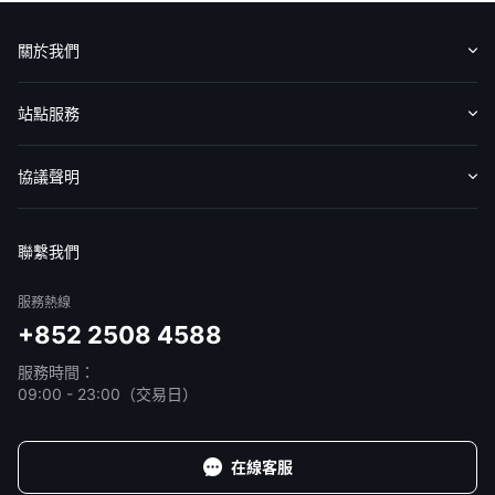
華盛APls
低時延極速交易系統
關於我們
概述
AM 資產管理服務
ECM 股權資本市場服務
FICC 固定收益、外匯和大宗商品服務
WM 財富管理服務
認識華盛
媒體報導
意見反饋
站點服務
關於我們
媒體報導
收費標準
交易工具
幫助中心
協議聲明
免責聲明
服務條款
隱私聲明
我的協議
聯繫我們
服務熱線
+852 2508 4588
服務時間：
09:00 - 23:00（交易日）
在線客服