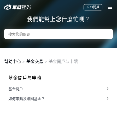
立即開戶
我們能幫上您什麼忙嗎？
幫助中心
>
基金交易
> 基金開戶与申贖
基金開戶与申贖
要聞
快訊
美股
港股
新股
基金開戶
如何申購及贖回基金？