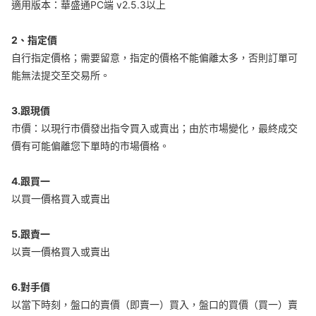
適用版本：華盛通PC端 v2.5.3以上
華盛APls
低時延極速交易系統
2、指定價
自行指定價格；需要留意，指定的價格不能偏離太多，否則訂單可
概述
AM 資產管理服務
ECM 股權資本市場服務
FICC 固定收益、外匯和大宗商品服務
WM 財富管理服務
能無法提交至交易所。
關於我們
媒體報導
3.跟現價
市價：以現行市價發出指令買入或賣出；由於市場變化，最終成交
價有可能偏離您下單時的市場價格。
4.跟買一
以買一價格買入或賣出
5.跟賣一
以賣一價格買入或賣出
6.對手價
以當下時刻，盤口的賣價（即賣一）買入，盤口的買價（買一）賣