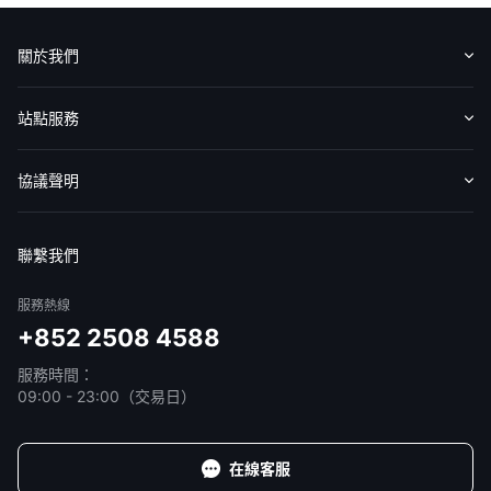
關於我們
認識華盛
媒體報導
意見反饋
站點服務
收費標準
交易工具
幫助中心
協議聲明
免責聲明
服務條款
隱私聲明
我的協議
聯繫我們
服務熱線
+852 2508 4588
服務時間：
09:00 - 23:00（交易日）
在線客服