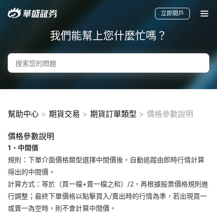
立即開戶
我們能幫上您什麼忙嗎？
幫助中心
>
期貨交易
>
期貨訂單類型
>
價格參數說明
價格參數說明
1、中間價
要聞
快訊
美股
港股
新股
規則：下單介面價格類型選擇中間價後，自動追蹤由即時行情計算
得出的中間價。
計算方式：等於（買一檔+賣一檔之和）/2，再根據股票價格規則進
行調整；最終下單價格以點擊買入/賣出時的行情為準，若出現買一
或賣一為空時，則不會計算中間價。