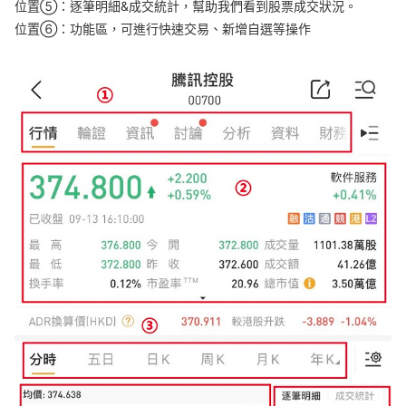
位置⑤：逐筆明細&成交統計，幫助我們看到股票成交狀況。
華盛APls
低時延極速交易系統
位置⑥：功能區，可進行快速交易、新增自選等操作
概述
AM 資產管理服務
ECM 股權資本市場服務
FICC 固定收益、外匯和大宗商品服務
WM 財富管理服務
關於我們
媒體報導