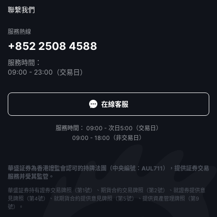
免責聲明
服務條款
隱私聲明
我的協議
聯繫我們
服務熱線
+852 2508 4588
服務時間：
09:00 - 23:00（交易日）
在線客服
服務時間：
09:00 - 次日5:00（交易日）
09:00 - 18:00（非交易日）
華盛証券為香港證監會認可的持牌法團（中央編號：AUL711），提供証券交易
服務并受其監管。
華盛証券持有證券交易牌照（第1號）、期貨合約交易牌照（第2號）、就證券提供意
見牌照（第4號）、就期貨合約提供意見牌照（第5號）、提供資產管理牌照（第9
號）。