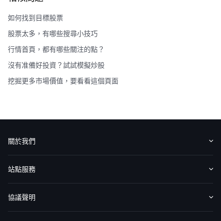
如何找到目標股票
股票太多，有哪些搜尋小技巧
行情首頁，都有哪些關注的點？
沒有准備好投資？試試模擬炒股
挖掘更多市場價值，要看看這個頁面
關於我們
認識華盛
媒體報導
意見反饋
站點服務
收費標準
交易工具
幫助中心
協議聲明