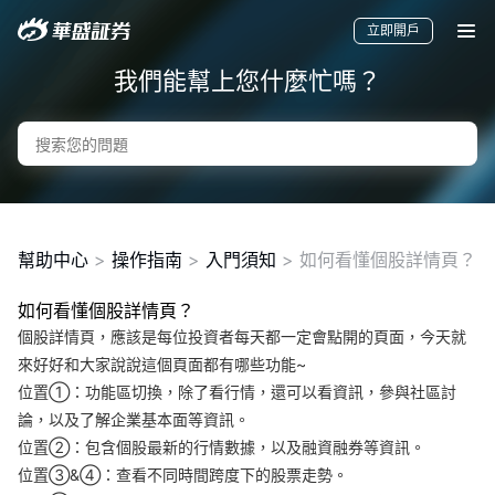
立即開戶
我們能幫上您什麼忙嗎？
幫助中心
>
操作指南
>
入門須知
>
如何看懂個股詳情頁？
如何看懂個股詳情頁？
個股詳情頁，應該是每位投資者每天都一定會點開的頁面，今天就
要聞
快訊
美股
港股
新股
來好好和大家說說這個頁面都有哪些功能~
位置①：功能區切換，除了看行情，還可以看資訊，參與社區討
論，以及了解企業基本面等資訊。
位置②：包含個股最新的行情數據，以及融資融券等資訊。
位置③&④：查看不同時間跨度下的股票走勢。