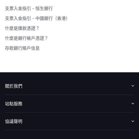
支票入金指引 - 恒生銀行
支票入金指引 - 中國銀行（香港）
什麼是匯款憑證？
什麼是銀行帳戶憑證？
存款銀行賬戶信息
關於我們
認識華盛
媒體報導
意見反饋
站點服務
收費標準
交易工具
幫助中心
協議聲明
免責聲明
服務條款
隱私聲明
我的協議