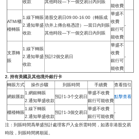
收款
其他時段—下一個交易日內到賬
能收費
華盛不
1.線下轉賬
港股交易日09:00-16:00（轉賬成
ATM/櫃
收費
2.通知華盛
功并上傳合格憑證）—當日內到賬
-
檯轉賬
銀行可
收款
其他時段—下一個交易日內到賬
能收費
華盛不
1.線下轉賬
支票轉
收費
2.通知華盛
預計2個交易日
-
賬
銀行可
收款
能收費
2. 持有美國及其他境外銀行卡
轉賬方式
操作步驟
到賬時間
手續費
查看指引
1.網銀轉賬
華盛不收費
網銀匯款
預計1-3个交易日
點擊查看
2.通知華盛收款
銀行可能收費
1.線下轉賬
華盛不收費
櫃檯轉賬
預計1-3個交易日
-
2.通知華盛收款
銀行可能收費
注：到賬時間爲華盛預計處理客戶入金所需時間，如遇非港股交易
時段，到賬時間將順延。