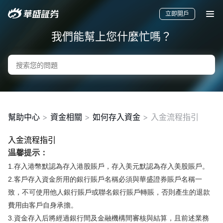
立即開戶
我們能幫上您什麼忙嗎？
幫助中心
>
資金相關
>
如何存入資金
>
入金流程指引
入金流程指引
要聞
快訊
美股
港股
新股
温馨提示：
1.存入港幣默認為存入港股賬戶，存入美元默認為存入美股賬戶。
2.客戶存入資金所用的銀行賬戶名稱必須與華盛證券賬戶名稱一
致，不可使用他人銀行賬戶或聯名銀行賬戶轉賬，否則產生的退款
費用由客戶自身承擔。
3.資金存入后將經過銀行間及金融機構間審核與結算，且前述業務