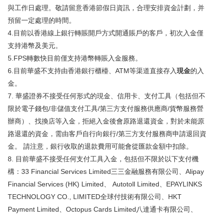
與工作日處理。敬請留意香港節假日資訊，合理安排資金計劃，并
華盛APls
低時延極速交易系統
預留一定處理的時間。
4.目前以香港線上銀行轉賬開戶方式開通賬戶的客戶，初次入金僅
概述
AM 資產管理服務
ECM 股權資本市場服務
FICC 固定收益、外匯和大宗商品服務
WM 財富管理服務
支持港幣及美元。
5.FPS轉數快目前僅支持港幣轉賬入金服務。
關於我們
媒體報導
6.目前華盛不支持由香港銀行櫃檯、ATM等渠道直接存入
現金
的入
金。
7. 華盛證券不接受任何形式的現金、信用卡、支付工具（包括但不
限於電子錢包/非儲值支付工具/第三方支付服務供應商/貨幣服務營
辦商）、找換店等入金，拒絕入金後會原路退還資金，對於未能原
路退還的資金，需由客戶自行向銀行/第三方支付服務商申請退回資
金。 請注意，銀行收取的退款費用可能會從匯款金額中扣除。
8. 目前華盛不接受任何支付工具入金，包括但不限於以下支付機
構：33 Financial Services Limited三三金融服務有限公司、Alipay
Financial Services (HK) Limited、 Autotoll Limited、EPAYLINKS
TECHNOLOGY CO., LIMITED全球付技術有限公司、HKT
Payment Limited、Octopus Cards Limited八達通卡有限公司、