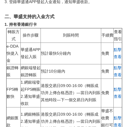
3. 登錄華盛通APP發起入金通知，通知華盛收款。
二、華盛支持的入金方式
1. 持有香港銀行卡
轉賬方
查看
操作步驟
到賬時間
手續費
式
指引
e-DDA
華盛通APP
點擊
快捷入
預計最快5分鐘內
免費
發起入賬
查看
金
銀證轉
網銀端發起
點擊
預計10分鐘內
免費
賬
銀證轉賬
查看
1.網銀端發
港股交易日09:00-16:00（轉賬成
FPS轉
起FPS轉賬
點擊
功并上傳合格憑證）—當日內到賬
免費
數快
2.通知華盛
查看
其他時段—下一個交易日內到賬
收款
華盛不
1.網銀轉賬
港股交易日09:00-16:00（轉賬成
網銀匯
收費
點擊
2.通知華盛
功并上傳合格憑證）—當日內到賬
款
銀行可
查看