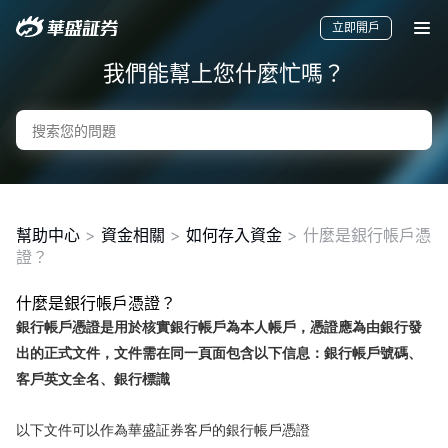
立即開戶
我們能幫上您什麼忙嗎？
幫助中心
>
資金相關
>
如何存入資金
>
什麼是銀行帳戶憑
證？
什麼是銀行帳戶憑證？
要聞
快訊
美股
港股
新股
銀行帳戶憑證是用於核實銀行帳戶為本人帳戶，憑證應為由銀行發
出的正式文件，文件需在同一頁面包含以下信息：銀行帳戶號碼、
客戶英文全名、銀行標識
以下文件可以作為華盛証券客戶的銀行帳戶憑證