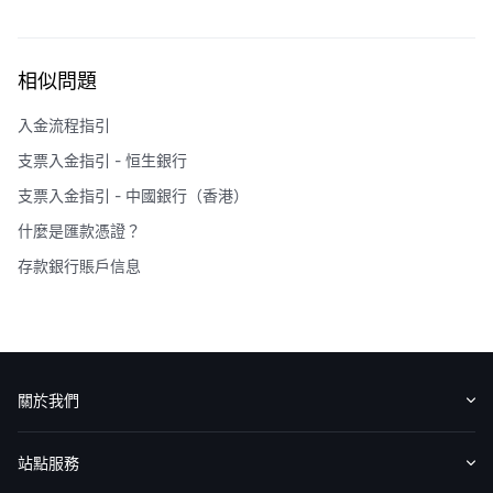
相似問題
入金流程指引
支票入金指引 - 恒生銀行
支票入金指引 - 中國銀行（香港）
什麼是匯款憑證？
存款銀行賬戶信息
關於我們
認識華盛
媒體報導
意見反饋
站點服務