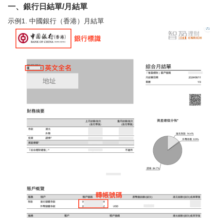
一、銀行日結單/月結單
華盛APls
低時延極速交易系統
示例1. 中國銀行（香港）月結單
概述
AM 資產管理服務
ECM 股權資本市場服務
FICC 固定收益、外匯和大宗商品服務
WM 財富管理服務
關於我們
媒體報導