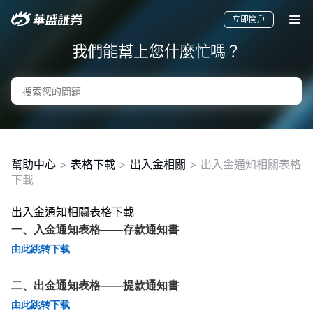
立即開戶
我們能幫上您什麼忙嗎？
幫助中心
>
表格下載
>
出入金相關
>
出入金通知相關表格
下載
出入金通知相關表格下載
要聞
快訊
美股
港股
新股
一、入金通知表格——存款通知書
由此跳转下载
二、出金通知表格——提款通知
書
由此跳转下载