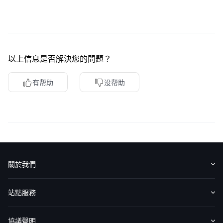
華盛APls
低時延極速交易系統
概述
AM 資產管理服務
ECM 股權資本市場服務
FICC 固定收益、外匯和大宗商品服務
WM 財富管理服務
以上信息是否解決您的問題？
關於我們
媒體報導
有帮助
没帮助
關於我們
認識華盛
媒體報導
意見反饋
站點服務
收費標準
交易工具
幫助中心
協議聲明