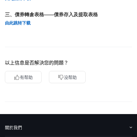
華盛APls
低時延極速交易系統
三、債券轉倉表格——債券存入及提取表格
由此跳转下载
概述
AM 資產管理服務
ECM 股權資本市場服務
FICC 固定收益、外匯和大宗商品服務
WM 財富管理服務
關於我們
媒體報導
以上信息是否解決您的問題？
有帮助
没帮助
關於我們