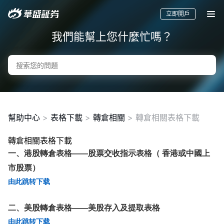
立即開戶
我們能幫上您什麼忙嗎？
幫助中心
>
表格下載
>
轉倉相關
>
轉倉相關表格下載
轉倉相關表格下載
要聞
快訊
美股
港股
新股
一、港股轉倉表格——股票交收指示表格（ 香港或中國上
市股票）
由此跳转下载
二、美股轉倉表格——美股存入及提取表格
由此跳转下载