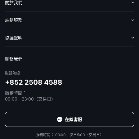
關於我們
華盛APls
低時延極速交易系統
認識華盛
媒體報導
意見反饋
站點服務
概述
AM 資產管理服務
ECM 股權資本市場服務
FICC 固定收益、外匯和大宗商品服務
WM 財富管理服務
收費標準
交易工具
幫助中心
協議聲明
關於我們
媒體報導
免責聲明
服務條款
隱私聲明
我的協議
聯繫我們
服務熱線
+852 2508 4588
服務時間：
09:00 - 23:00（交易日）
在線客服
服務時間：
09:00 - 次日5:00（交易日）