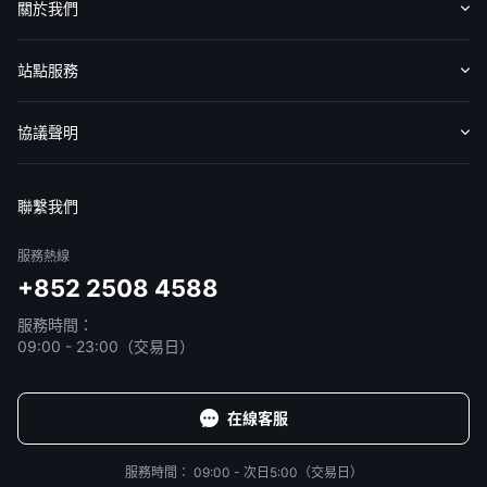
關於我們
華盛APls
低時延極速交易系統
認識華盛
媒體報導
意見反饋
站點服務
概述
AM 資產管理服務
ECM 股權資本市場服務
FICC 固定收益、外匯和大宗商品服務
WM 財富管理服務
收費標準
交易工具
幫助中心
協議聲明
關於我們
媒體報導
免責聲明
服務條款
隱私聲明
我的協議
聯繫我們
服務熱線
+852 2508 4588
服務時間：
09:00 - 23:00（交易日）
在線客服
服務時間：
09:00 - 次日5:00（交易日）