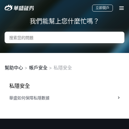
立即開戶
我們能幫上您什麼忙嗎？
幫助中心
>
帳戶安全
> 私隱安全
私隱安全
要聞
快訊
美股
港股
新股
華盛如何保障私隱數據