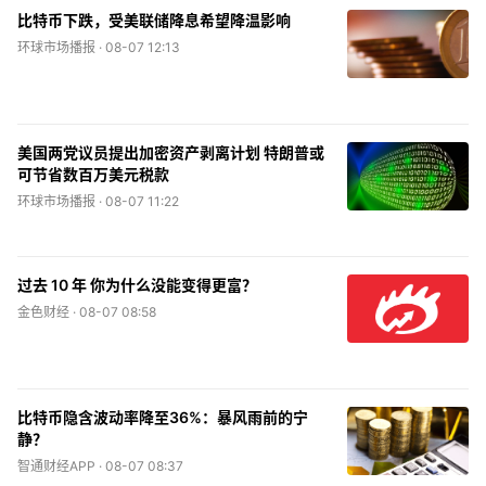
比特币下跌，受美联储降息希望降温影响
环球市场播报 ·
08-07 12:13
美国两党议员提出加密资产剥离计划 特朗普或
可节省数百万美元税款
环球市场播报 ·
08-07 11:22
过去 10 年 你为什么没能变得更富？
金色财经 ·
08-07 08:58
比特币隐含波动率降至36%：暴风雨前的宁
静？
智通财经APP ·
08-07 08:37