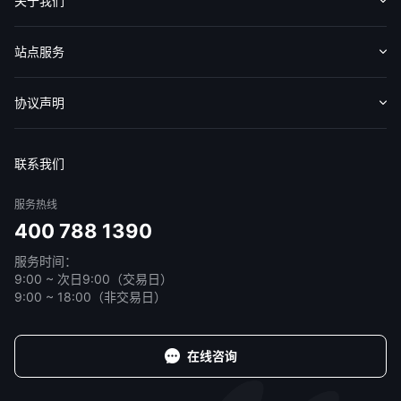
关于我们
认识华盛
媒体报导
意见反馈
站点服务
收费标准
交易工具
帮助中心
协议声明
免责声明
服务条款
隐私声明
我的协议
联系我们
服务热线
400 788 1390
服务时间：
9:00 ~ 次日9:00（交易日）
9:00 ~ 18:00（非交易日）
在线咨询