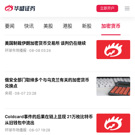
立即开户
要闻
快讯
美股
港股
新股
加密货币
美国制裁伊朗加密货币交易所 谈判仍在继续
环球市场播报 ·
08-08 05:24
要闻
快讯
美股
港股
新股
加密货币
俄安全部门取缔多个与乌克兰有关的加密货币
兑换点
央视 ·
08-07 23:28
华盛APls
低时延极速交易系统
Coldcard事件的后果在链上显现 21万枚比特币
从旧钱包中流出
概述
AM 资产管理服务
ECM 股权资本市场服务
FICC 固定收益、外汇和大宗商品服务
WM 财富管理服务
环球市场播报 ·
08-07 19:28