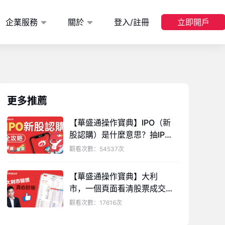
企業服務
關於
登入/註冊
立即開戶
更多推薦
【華盛通操作寶典】IPO（新
股認購）是什麼意思？抽IPO
新股認購 新手向 詳細教學！
觀看次數：54537次
【華盛通操作寶典】大利
市，一個頁面看清股票成交
情況
觀看次數：17616次