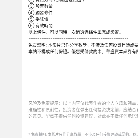
③ 股票數量
④ 觸發條件
⑤ 委託價
⑥ 有效時間
以上條件，可以同時一次過透過條件單完成設置。
------------------------------------------------------
免責聲明: 本影片只作分享教學，不涉及任何投資建議或
本帖不構成任何保證。優惠受條款約束。華盛資本証券有
风险及免责提示：以上内容仅代表作者的个人立场和观点
准确性和原创性。投资者在做出任何投资决定前，应结合
的意见。华盛不提供任何投资建议，对此亦不做任何承诺
* 免責聲明: 本影片只作分享教學，不涉及任何投資建議或要約