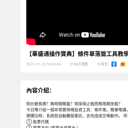
【華盛通操作寶典】條件單落盤工具教
2021-01-22 12:04:44
3186次瀏覽
分享至
內容介紹：
短炒變長揸？無時間睇盤？唔捨得止蝕而無限期坐艇？
今日嚟介紹一個非常實用嘅投資工具：條件單。簡單嚟講
標價位時，系統就自動觸發委託，去完成成交嘅動作。 
① 股票代碼
② 買賣方向 (即買出或賣出 )