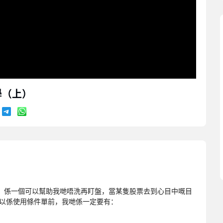
學（上）
，係一個可以幫助我哋唔洗再盯盤，當某隻股票去到心目中嘅目
所以係使用條件單前，我哋係一定要有：