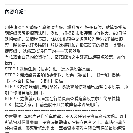
華盛APls
低時延極速交易系統
內容介紹：
概述
AM 資產管理服務
ECM 股權資本市場服務
FICC 固定收益、外匯和大宗商品服務
WM 財富管理服務
想快速搵到強勢股？發掘潛力股、爆升股？ 好多時候，就算你掌握
到好嘅選股指標同法則，例如，想搵到市場裡面市值夠大、90日漲
跌幅較細、業績增長高、MACD出現金叉嘅個股？香港2千幾隻股
關於我們
媒體報導
票，睇曬要花好多時間！想快速搵到和追蹤高質素的投資，其實有
捷徑嘅 ：就係華盛通裡面的——選股器啦。
有咗適合自己的投資準則，茫茫股海之中篩選出想要嘅股票，如何
操作：
STEP 1 通過任意【搜索】框，進入選股器頁面；
STEP 2 開始設置各項指標參數：股票【範圍】、【行情】指標、
【基本面】指標、【技術】指標；
STEP 3 為你嘅選股法則命名，系統會幫你篩選出這些心水股票，添
加至你嘅自選股欄目，
STEP 4 之後就可以直接在行情頁面查看這套股票啦！簡單快捷！
P.S.: 提提大家，目前選股器只開放俾有串流嘅用戶。
------------------------------------------------------
免責聲明: 本影片只作分享教學，不涉及任何投資建議或要約。以上
所載資料僅供參閱，投資決策需建立在獨立思考之上。本帖不構成
任何保證。優惠受條款約束。華盛資本証券有限公司保留最終解釋