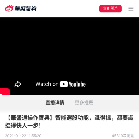
立即開戶
要聞
快訊
美股
港股
新股
加密貨幣
直播详情
更多推薦
【華盛通操作寶典】智能選股功能，識得搵，都要識
搵得快人一步！
2021-01-22 11:55:20
45319次瀏覽