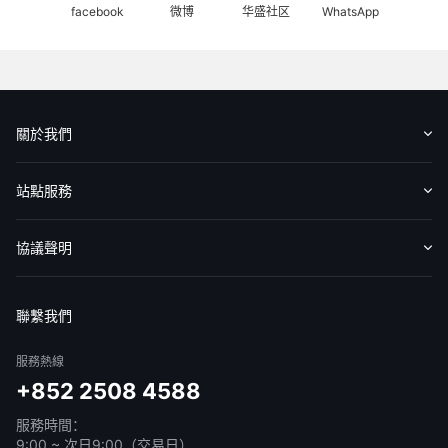
關於我們
認識華盛
媒體報導
意見反饋
站點服務
收費標準
交易工具
幫助中心
協議聲明
免責聲明
服務條款
隱私聲明
我的協議
聯繫我們
服務熱線
+852 2508 4588
服務時間：
9:00 ~ 次日9:00（交易日）