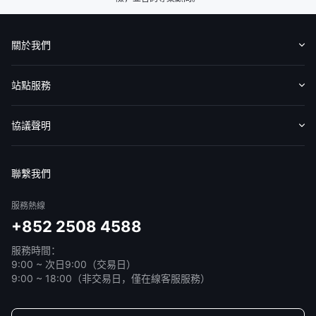
關於我們
認識華盛
媒體報導
意見反饋
站點服務
收費標準
交易工具
幫助中心
協議聲明
免責聲明
服務條款
隱私聲明
我的協議
聯繫我們
服務熱線
+852 2508 4588
服務時間：
9:00 ~ 次日9:00（交易日）
9:00 ~ 18:00（非交易日，僅在線客服服務）