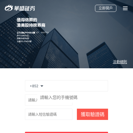
立即開戶
活動細則
+852
要聞
快訊
美股
港股
新股
加密貨幣
獲取驗證碼