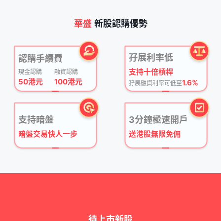
華盛
新股認購優勢
孖展利率低
認購手續費
支持十倍槓桿
現金認購
融資認購
50港元
100港元
1.6%
孖展融資利率可低至
支持暗盤
3分鐘極速開戶
暗盤交易快人一步
送港股無限免佣
待上市新股