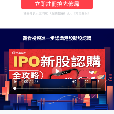
立即註冊搶先佈局
華盛APls
低時延極速交易系統
註冊即表示您同意
《服務協議》
dot
《免責聲明》
概述
AM 資產管理服務
ECM 股權資本市場服務
FICC 固定收益、外匯和大宗商品服務
WM 財富管理服務
關於我們
媒體報導
觀看視頻進一步認識港股新股認購