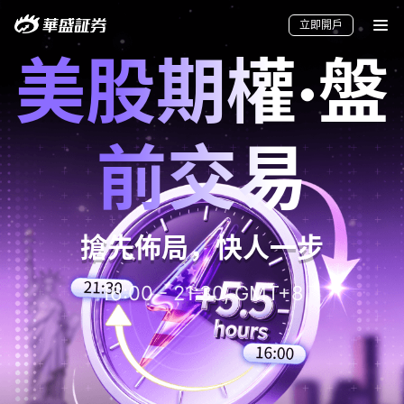
立即開戶
美股期權·盤
前交易
搶先佈局，快人一步
要聞
快訊
美股
港股
新股
加密貨幣
16:00 - 21:30, GMT+8