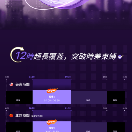
華盛APls
低時延極速交易系統
概述
AM 資產管理服務
ECM 股權資本市場服務
FICC 固定收益、外匯和大宗商品服務
WM 財富管理服務
關於我們
媒體報導