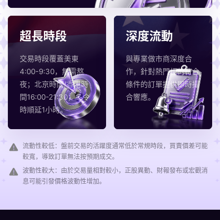
超長時段
深度流動
交易時段覆蓋美東
與專業做市商深度合
4:00-9:30，無需熬
作，針對熱門標的符合
夜；北京時間/香港時
條件的訂單提供即時撮
間16:00-21:30，冬令
合響應。
時順延1小時。
流動性較低：盤前交易的活躍度通常低於常規時段，買賣價差可能
較寬，導致訂單無法按預期成交。
波動性較大：由於交易量相對較小，正股異動、財報發布或宏觀消
息可能引發價格波動性增加。