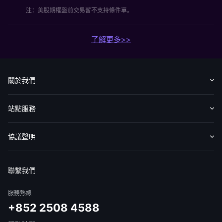
注：美股期權盤前交易暫不支持條件單。
了解更多>>
關於我們
認識華盛
媒體報導
意見反饋
站點服務
收費標準
交易工具
幫助中心
協議聲明
免責聲明
服務條款
隱私聲明
我的協議
聯繫我們
服務熱線
+852 2508 4588