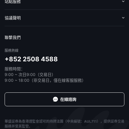
認識華盛
媒體報導
意見反饋
站點服務
收費標準
交易工具
幫助中心
協議聲明
免責聲明
服務條款
隱私聲明
我的協議
聯繫我們
服務熱線
+852 2508 4588
服務時間：
9:00 ~ 次日9:00（交易日）
9:00 ~ 18:00（非交易日，僅在線客服服務）
在線諮詢
華盛証券為香港證監會認可的持牌法團（中央編號：AUL711），提供証券交易
服務并受其監管。