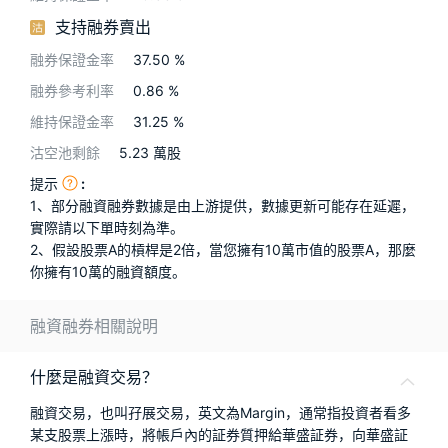
支持融券賣出
華盛APls
低時延極速交易系統
融券保證金率
37.50
%
概述
AM 資產管理服務
ECM 股權資本市場服務
FICC 固定收益、外匯和大宗商品服務
WM 財富管理服務
融券參考利率
0.86
%
維持保證金率
31.25
%
關於我們
媒體報導
沽空池剩餘
5.23
萬股
提示
:
1、部分融資融券數據是由上游提供，數據更新可能存在延遲，
實際請以下單時刻為準。
2、假設股票A的槓桿是2倍，當您擁有10萬市值的股票A，那麼
你擁有10萬的融資額度。
融資融券相關說明
什麼是融資交易？
融資交易，也叫孖展交易，英文為Margin，通常指投資者看多
某支股票上漲時，將帳戶內的証券質押給華盛証券，向華盛証