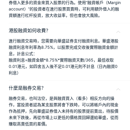
券借入更多的資金來買入股票的行為。使用“融資帳戶（Margin
account）”的投資者在進行股票買賣時，可利用額外借入的融
資額進行杠杆投資，放大收益率，但也會放大風險。
港股融資如何收費？
進行融資交易時，您需要向華盛証券支付融資利息。華盛港股
融資利息年利率為8.75%，以股票完成交收後實際融資金額計
息，計息公式：
融資利息=融資金額*8.75%*實際融資天數/365，最低收取
0.01港元，如四舍五入後不足0.01港元則不計息（日內融資0
利息）
什麼是融券交易？
融券交易，也叫沽空，是與融資買入（看多）相反方向的操
作，當投資者認為某支股票將會下跌時，可以將帳戶內的現金
作為抵押，先向華盛証券借入未持有的股票提前賣出，待股價
未來下跌後，再從市場上以更低的價格買回歸還給華盛，從而
賺取高賣低買的差價。