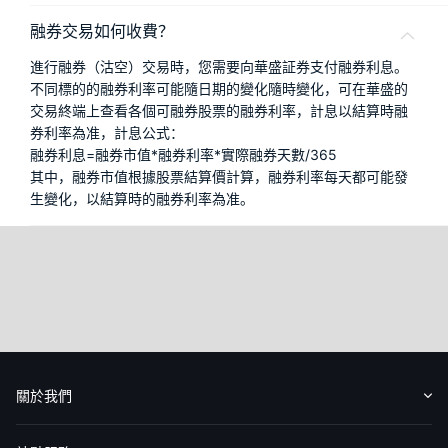
融券交易如何收費？
進行融券（沽空）交易時，您需要向華盛証券支付融券利息。
不同標的的融券利率可能隨日期的變化隨時變化，可在華盛的
交易終端上查看各個可融券股票的融券利率，計息以結算時融
券利率為准，計息公式：
融券利息=融券市值*融券利率*實際融券天數/365
其中，融券市值根據股票結算價計算，融券利率每天都可能發
生變化，以結算時的融券利率為准。
關於我們