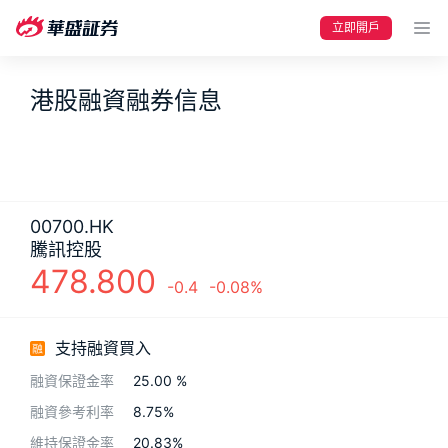
立即開戶
港股融資融券信息
00700.HK
騰訊控股
478.800
-0.4
-0.08
%
要聞
快訊
美股
港股
新股
加密貨幣
支持融資買入
融資保證金率
25.00
%
融資參考利率
8.75
%
維持保證金率
20.83
%