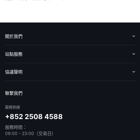
關於我們
認識華盛
媒體報導
意見反饋
站點服務
收費標準
交易工具
幫助中心
協議聲明
免責聲明
服務條款
隱私聲明
我的協議
聯繫我們
服務熱線
+852 2508 4588
服務時間：
09:00 - 23:00（交易日）