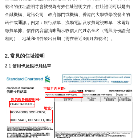
發出的住址證明才會被視為有效住址證明文件。住址證明可以是由
華盛APls
低時延極速交易系統
金融機構、電訊公司、政府部門或機構、香港的大學或學院發出的
函件或通訊，例如：銀行結單、流動電話及收費電視帳單、水電煤
概述
AM 資產管理服務
ECM 股權資本市場服務
FICC 固定收益、外匯和大宗商品服務
WM 財富管理服務
繳費單據。信件內容需清晰顯示收信人的姓名全名（需與身份證完
相同）、地址和信件發出日期（需在最近3個月內發出）。
關於我們
媒體報導
2. 常見的住址證明
2.1 信用卡及銀行月結單