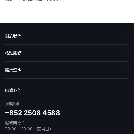
關於我們
認識華盛
媒體報導
意見反饋
站點服務
收費標準
交易工具
幫助中心
協議聲明
免責聲明
服務條款
隱私聲明
我的協議
聯繫我們
服務熱線
+852 2508 4588
服務時間：
09:00 - 23:00（交易日）