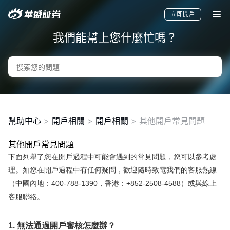
立即開戶
我們能幫上您什麼忙嗎？
幫助中心
>
開戶相關
>
開戶相關
>
其他開戶常見問題
其他開戶常見問題
下面列舉了您在開戶過程中可能會遇到的常見問題，您可以參考處
要聞
快訊
美股
港股
新股
理。如您在開戶過程中有任何疑問，歡迎隨時致電我們的客服熱線
（中國內地：400-788-1390，香港：+
852-2508-4588
）或與線上
客服聯絡。
1. 無法通過開戶審核怎麼辦？