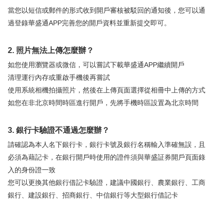
當您以短信或郵件的形式收到開戶審核被駁回的通知後，您可以通
華盛APls
低時延極速交易系統
過登錄華盛通APP完善您的開戶資料並重新提交即可。
概述
AM 資產管理服務
ECM 股權資本市場服務
FICC 固定收益、外匯和大宗商品服務
WM 財富管理服務
2. 照片無法上傳怎麼辦？
如您使用瀏覽器或微信，可以嘗試下載華盛通APP繼續開戶
關於我們
媒體報導
清理運行內存或重啟手機後再嘗試
使用系統相機拍攝照片，然後在上傳頁面選擇從相冊中上傳的方式
如您在非北京時間時區進行開戶，先將手機時區設置為北京時間
3. 銀行卡驗證不通過怎麼辦？
請確認為本人名下銀行卡，銀行卡號及銀行名稱輸入準確無誤，且
必須為藉記卡，在銀行開戶時使用的證件須與華盛証券開戶頁面錄
入的身份證一致
您可以更換其他銀行借記卡驗證，建議中國銀行、農業銀行、工商
銀行、建設銀行、招商銀行、中信銀行等大型銀行借記卡