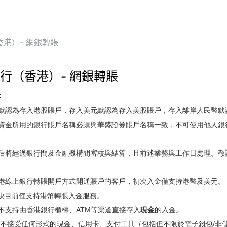
港）- 網銀轉賬
行（香港）- 網銀轉賬
：
幣默認為存入港股賬戶，存入美元默認為存入美股賬戶，
存入離岸人民幣默
入資金所用的銀行賬戶名稱必須與華盛證券賬戶名稱一致，不可使用他人
入后將經過銀行間及金融機構間審核與結算，且前述業務與工作日處理。
香港線上銀行轉賬開戶方式開通賬戶的客戶，初次入金僅支持港幣及美元。
轉數快目前僅支持港幣轉賬入金服務。
盛不支持由香港銀行櫃檯、ATM等渠道直接存入
現金
的入金。
證券不接受任何形式的現金、信用卡、支付工具（包括但不限於電子錢包/非