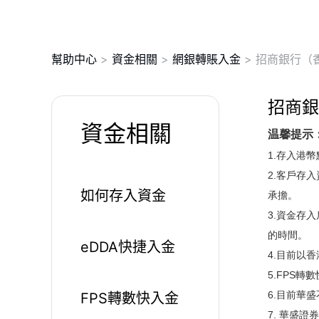
幫助中心
>
資金相關
>
網銀轉賬入金
>
招商銀行（香
招商銀
資金相關
温馨提示
1.存入港
2.客戶存
如何存入資金
承擔。
3.資金存
的時間。
eDDA快捷入金
4.目前以
5.FPS
6.目前華
FPS轉數快入金
7. 華盛