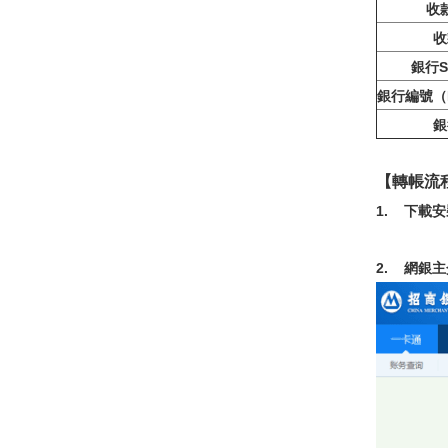
收
收
銀行S
銀行編號（B
銀
【轉帳流
1. 下載
2. 網銀