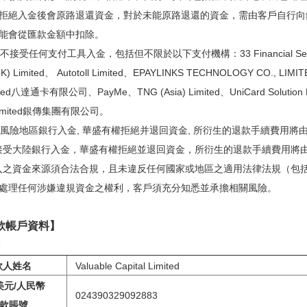
拒絕入金後會原路退還資金，對於未能原路退還的資金，需由客戶自行向
能會從匯款金額中扣除。
不接受任何支付工具入金，包括但不限於以下支付機構：33 Financial Services
(HK) Limited、 Autotoll Limited、EPAYLINKS TECHNOLOGY CO.,
ited八達通卡有限公司、PayMe、TNG (Asia) Limited、UniCard Solution Lim
s Limited銀傳集團有限公司。
及高風險地區銀行入金, 華盛有權拒絕并退回資金, 所衍生的退款手續費用
不接受大陸銀行入金，華盛有權拒絕並退回資金，所衍生的退款手續費用將
存入之資金來源須合法合規，且未違反任何國家或地區之適用法律法規（包
處理任何涉嫌違規資金之權利，客戶須充分知悉並承擔相關風險。
款帳戶資料】
款人姓名
Valuable Capital Limited
美元/人民幣
024390329092883
款賬號