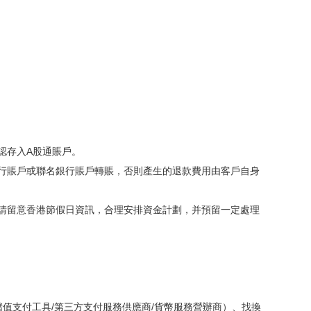
認存入A股通賬戶
。
銀行賬戶或聯名銀行賬戶轉賬，否則產生的退款費用由客戶自身
敬請留意香港節假日資訊，合理安排資金計劃，并預留一定處理
儲值支付工具/第三方支付服務供應商/貨幣服務營辦商）、找換