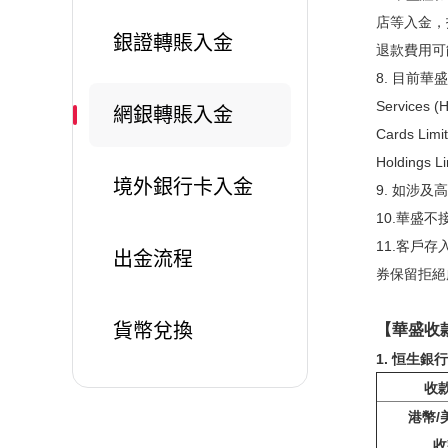
店等入金，
銀證轉賬入金
退款費用可
8. 目前華盛
Services 
網銀轉賬入金
Cards Lim
Holding
境外銀行卡入金
9. 如涉
10.華盛
11.客戶
出金流程
券保留拒絕
貨幣兌換
【華盛收
1. 恒生銀行
收
港幣/
收