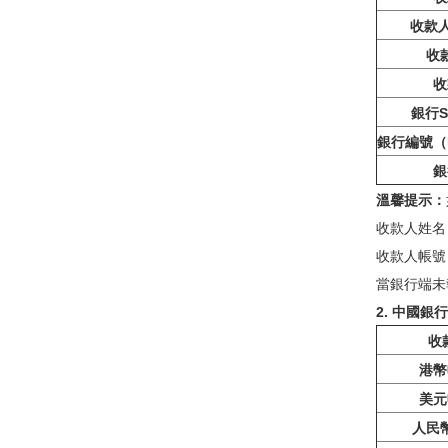
收款
收
收
銀行S
銀行編號（B
銀
溫馨提示：
收款人姓名：Va
收款人帳號：
當銀行端未
2. 中國銀行
收
港幣
美元
人民