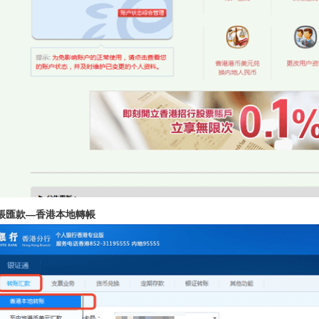
轉帳匯款—香港本地轉帳