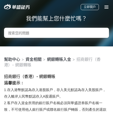
立即開戶
我們能幫上您什麼忙嗎？
幫助中心
>
資金相關
>
網銀轉賬入金
>
招商銀行（香
港）- 網銀轉賬
招商銀行（香港）- 網銀轉賬
要聞
快訊
美股
港股
新股
温馨提示：
1.存入港幣默認為存入港股賬戶，存入美元默認為存入美股賬戶，
存入離岸人民幣默認存入A股通賬戶
。
2.客戶存入資金所用的銀行賬戶名稱必須與華盛證券賬戶名稱一
致，不可使用他人銀行賬戶或聯名銀行賬戶轉賬，否則產生的退款