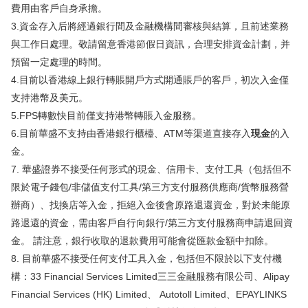
費用由客戶自身承擔。
華盛APls
低時延極速交易系統
3.資金存入后將經過銀行間及金融機構間審核與結算，且前述業務
與工作日處理。敬請留意香港節假日資訊，合理安排資金計劃，并
概述
AM 資產管理服務
ECM 股權資本市場服務
FICC 固定收益、外匯和大宗商品服務
WM 財富管理服務
預留一定處理的時間。
4.目前以香港線上銀行轉賬開戶方式開通賬戶的客戶，初次入金僅
支持港幣及美元。
關於我們
媒體報導
5.FPS轉數快目前僅支持港幣轉賬入金服務。
6.目前華盛不支持由香港銀行櫃檯、ATM等渠道直接存入
現金
的入
金。
7. 華盛證券不接受任何形式的現金、信用卡、支付工具（包括但不
限於電子錢包/非儲值支付工具/第三方支付服務供應商/貨幣服務營
辦商）、找換店等入金，拒絕入金後會原路退還資金，對於未能原
路退還的資金，需由客戶自行向銀行/第三方支付服務商申請退回資
金。 請注意，銀行收取的退款費用可能會從匯款金額中扣除。
8. 目前華盛不接受任何支付工具入金，包括但不限於以下支付機
構：33 Financial Services Limited三三金融服務有限公司、Alipay
Financial Services (HK) Limited、 Autotoll Limited、EPAYLINKS