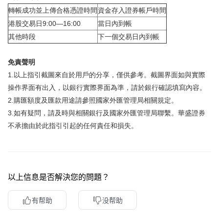
轉帳成功並上傳合格憑證時間
資金存入證券帳戶時間
港股交易日9:00—16:00
當日內到帳
其他時段
下一個交易日內到帳
免責聲明
1.以上指引截圖來自於用戶的分享，僅供參考。截圖界面如與實際
操作界面有出入，以銀行實際界面為準，請於銀行確認填寫內容。
2.購匯額度及匯款用途請參照國家外匯管理局相關規定。
3.如有疑問，請及時與相關銀行及國家外匯管理局聯繫。華盛證券
不承擔由於此指引引起的任何責任和損失。
以上信息是否解決您的問題？
有帮助
没帮助