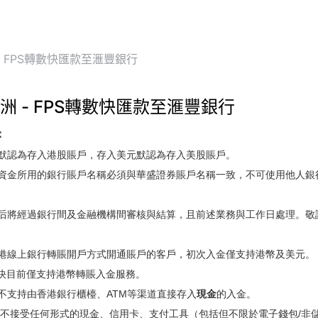
- FPS轉數快匯款至滙豐銀行
洲 - FPS轉數快匯款至滙豐銀行
：
幣默認為存入港股賬戶，存入美元默認為存入美股賬戶。
入資金所用的銀行賬戶名稱必須與華盛證券賬戶名稱一致，不可使用他人
入后將經過銀行間及金融機構間審核與結算，且前述業務與工作日處理。
香港線上銀行轉賬開戶方式開通賬戶的客戶，初次入金僅支持港幣及美元。
轉數快目前僅支持港幣轉賬入金服務。
盛不支持由香港銀行櫃檯、ATM等渠道直接存入
現金
的入金。
證券不接受任何形式的現金、信用卡、支付工具（包括但不限於電子錢包/非