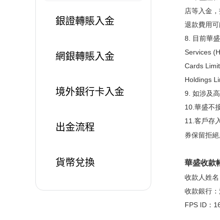
店等入金，
銀證轉賬入金
退款費用可
8. 目前華盛
Services 
網銀轉賬入金
Cards Lim
Holding
境外銀行卡入金
9. 如涉
10.華盛
11.客戶
出金流程
券保留拒絕
貨幣兌換
華盛收款
收款人姓名：Val
收款銀行：
FPS ID：