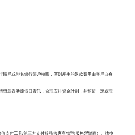
銀行賬戶或聯名銀行賬戶轉賬，否則產生的退款費用由客戶自身
敬請留意香港節假日資訊，合理安排資金計劃，并預留一定處理
儲值支付工具/第三方支付服務供應商/貨幣服務營辦商）、找換