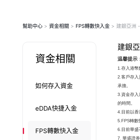
幫助中心
>
資金相關
>
FPS轉數快入金
>
建銀亞洲 
建銀亞
資金相關
温馨提示
1.存入港
2.客戶存
如何存入資金
承擔。
3.資金存
的時間。
eDDA快捷入金
4.目前以
5.FPS
6.目前華
FPS轉數快入金
7. 華盛