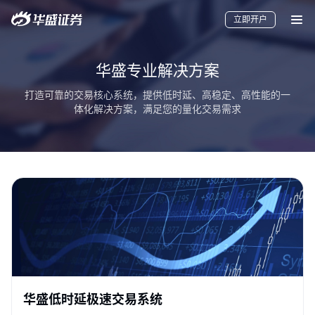
立即开户
华盛专业解决方案
打造可靠的交易核心系统，提供低时延、高稳定、高性能的一
体化解决方案，满足您的量化交易需求
要闻
快讯
美股
港股
新股
加密货币
华盛APls
低时延极速交易系统
概述
AM 资产管理服务
ECM 股权资本市场服务
FICC 固定收益、外汇和大宗商品服务
WM 财富管理服务
华盛低时延极速交易系统