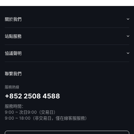
關於我們
認識華盛
媒體報導
意見反饋
站點服務
收費標準
交易工具
幫助中心
協議聲明
免責聲明
服務條款
隱私聲明
我的協議
聯繫我們
服務熱線
+852 2508 4588
服務時間：
9:00 ~ 次日9:00（交易日）
9:00 ~ 18:00（非交易日，僅在線客服服務）