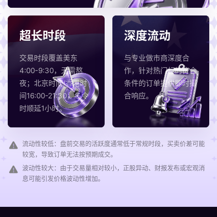
超长时段
深度流动
交易时段覆盖美东
与专业做市商深度合
4:00-9:30，无需熬
作，针对热门标的符合
夜；北京时间/香港时
条件的订单提供即时撮
间16:00-21:30，冬令
合响应。
时顺延1小时。
流动性较低：盘前交易的活跃度通常低于常规时段，买卖价差可能
较宽，导致订单无法按预期成交。
波动性较大：由于交易量相对较小，正股异动、财报发布或宏观消
息可能引发价格波动性增加。