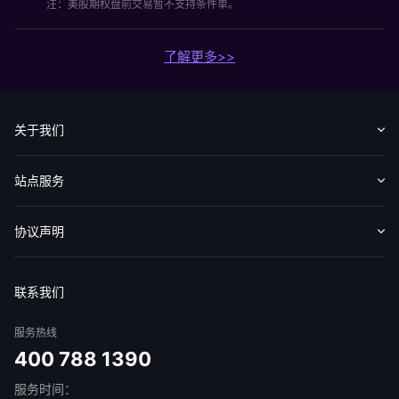
注：美股期权盘前交易暂不支持条件单。
了解更多>>
关于我们
认识华盛
媒体报导
意见反馈
站点服务
收费标准
交易工具
帮助中心
协议声明
免责声明
服务条款
隐私声明
我的协议
联系我们
服务热线
400 788 1390
服务时间：