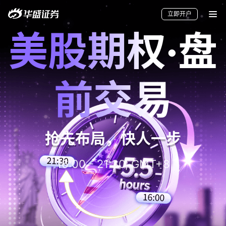
立即开户
美股期权·盘
前交易
要闻
快讯
美股
港股
新股
加密货币
抢先布局，快人一步
16:00 - 21:30, GMT+8
华盛APls
低时延极速交易系统
概述
AM 资产管理服务
ECM 股权资本市场服务
FICC 固定收益、外汇和大宗商品服务
WM 财富管理服务