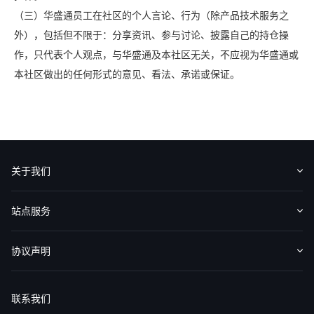
（三）华盛通员工在社区的个人言论、行为（除产品技术服务之
外），包括但不限于：分享资讯、参与讨论、披露自己的持仓操
作，只代表个人观点，与华盛通及本社区无关，不应视为华盛通或
本社区做出的任何形式的意见、看法、承诺或保证。
关于我们
认识华盛
媒体报导
意见反馈
站点服务
收费标准
交易工具
帮助中心
协议声明
免责声明
服务条款
隐私声明
我的协议
联系我们