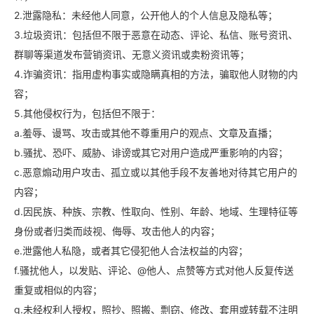
2.泄露隐私：未经他人同意，公开他人的个人信息及隐私等；
3.垃圾资讯：包括但不限于恶意在动态、评论、私信、账号资讯、
群聊等渠道发布营销资讯、无意义资讯或卖粉资讯等；
4.诈骗资讯：指用虚构事实或隐瞒真相的方法，骗取他人财物的内
容；
5.其他侵权行为，包括但不限于：
a.羞辱、谩骂、攻击或其他不尊重用户的观点、文章及直播；
b.骚扰、恐吓、威胁、诽谤或其它对用户造成严重影响的内容；
c.恶意煽动用户攻击、孤立或以其他手段不友善地对待其它用户的
内容；
d.因民族、种族、宗教、性取向、性别、年龄、地域、生理特征等
身份或者归类而歧视、侮辱、攻击他人的内容；
e.泄露他人私隐，或者其它侵犯他人合法权益的内容；
f.骚扰他人，以发贴、评论、@他人、点赞等方式对他人反复传送
重复或相似的内容；
g.未经权利人授权，照抄、照搬、剽窃、修改、套用或转载不注明