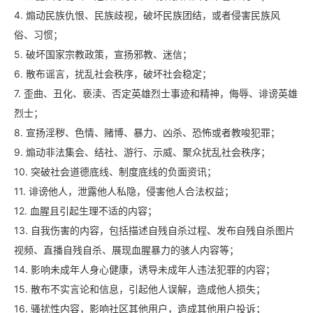
4. 煽动民族仇恨、民族歧视，破坏民族团结，或者侵害民族风
俗、习惯；
5. 破坏国家宗教政策，宣扬邪教、迷信；
6. 散布谣言，扰乱社会秩序，破坏社会稳定；
7. 歪曲、丑化、亵渎、否定英雄烈士事迹和精神，侮辱、诽谤英雄
烈士；
8. 宣扬淫秽、色情、赌博、暴力、凶杀、恐怖或者教唆犯罪；
9. 煽动非法集会、结社、游行、示威、聚众扰乱社会秩序；
10. 突破社会道德底线、制度底线的负面资讯；
11. 诽谤他人，泄露他人私隐，侵害他人合法权益；
12. 血腥且引起生理不适的内容；
13. 自我伤害的内容，包括描述自残自杀过程、发布自残自杀图片
视频、直播自残自杀、展现血腥暴力的骇人内容等；
14. 影响未成年人身心健康，诱导未成年人违法犯罪的内容；
15. 散布不实言论和信息，引起他人误解，造成他人损失；
16. 骚扰性内容，影响社区其他用户，造成其他用户投诉；