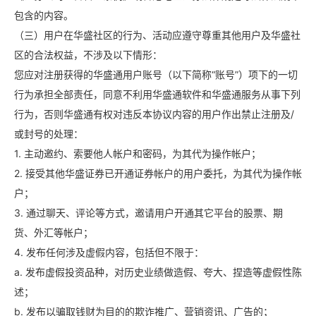
包含的内容。
（三）用户在华盛社区的行为、活动应遵守尊重其他用户及华盛社
区的合法权益，不涉及以下情形：
您应对注册获得的华盛通用户账号（以下简称“账号”）项下的一切
行为承担全部责任，同意不利用华盛通软件和华盛通服务从事下列
行为，否则华盛通有权对违反本协议内容的用户作出禁止注册及/
或封号的处理：
1. 主动邀约、索要他人帐户和密码，为其代为操作帐户；
2. 接受其他华盛证券已开通证券帐户的用户委托，为其代为操作帐
户；
3. 通过聊天、评论等方式，邀请用户开通其它平台的股票、期
货、外汇等帐户；
4. 发布任何涉及虚假内容，包括但不限于：
a. 发布虚假投资品种，对历史业绩做造假、夸大、捏造等虚假性陈
述；
b. 发布以骗取钱财为目的的欺诈推广、营销资讯、广告的；