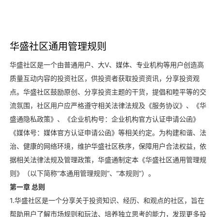
立即开户
华盛社区通用管理规则
华盛社区是一个由普通用户、大V、媒体、专业机构等用户创造高
质量互动内容的投资社区，供投资者获取投资资讯，分享投资观
点。华盛社区鼓励原创、分享投资主题的干货，提倡和睦平等的交
流氛围，社区用户应严格遵守相关法律法规及《服务协议》、《华
盛通隐私政策》、《企业机构号：企业机构官方认证申请公函》
要闻
快讯
美股
港股
新股
加密货币
《媒体号：媒体官方认证申请公函》等相关约定。为构建和谐、法
治、健康的网络环境，维护华盛社区秩序，保障用户合法权益，依
据相关法律法规及管理政策，华盛通制定本《华盛社区通用管理规
则》（以下简称“本通用管理规则”、“本规则”）。
华盛APls
低时延极速交易系统
第一章 总则
1.华盛社区是一个分享关于投资知识、经历、和观点的社区，旨在
概述
AM 资产管理服务
ECM 股权资本市场服务
FICC 固定收益、外汇和大宗商品服务
WM 财富管理服务
帮助用户了解市场规则和玩法、培养独立思考的能力，发现更多投