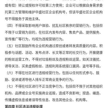
或有偿）转让或授权许可给第三方使用；企业可以根据自身需求委
托第三方管理和维护华盛社区企业机构号，但该华盛社区企业机构
号不得服务于其他主体。
（四）不得采取影响用户体验、扰乱社区秩序的营销行为，包括但
不限于以营销为目的，在社区内发布内容、售卖产品、提供服务、
宣传推广等行为，均视为违规营销行为。
（五）社区鼓励所有企业机构通过原创或者转发高质量的内容，积
极参与话题、活动、发布点评、长文等正常的社交行为，开展健康
的粉丝运营工作，不得对垃圾粉丝及违规粉丝运营，如关注骚扰、
诱导关注、买卖虚假粉丝、违规利用系统接口漏洞、盗号等手段。
（六）不得在社区进行违规经营行为，包括以任何形式参与、鼓
励、促进或诱导他人排斥正常商业竞争的行为。
（七）不得在社区进行不正当竞争行为，包括但不限于对其他组织
机构、品牌或企业号实施商业诋毁，造成不良影响；捏造、编造、
传播虚假信息或者误导性信息、攻击其他企业、机构等。
第四章 社区违法违规处理