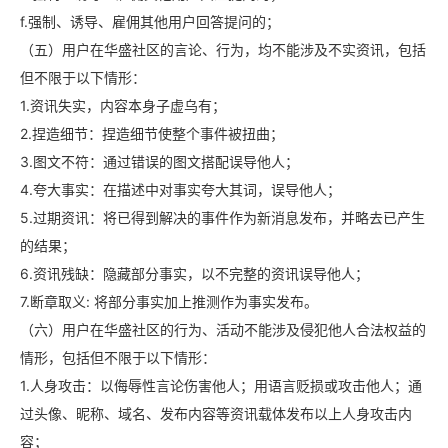
f.强制、诱导、雇佣其他用户回答提问的；
（五）用户在华盛社区的言论、行为，均不能涉及不实资讯，包括
但不限于以下情形：
1.资讯失实，内容本身子虚乌有；
2.捏造细节：捏造细节使整个事件被扭曲；
3.图文不符：通过错误的图文搭配误导他人；
4.夸大事实：在描述中对事实夸大其词，误导他人；
5.过期资讯：将已得到解决的事件作为新消息发布，并略去已产生
的结果；
6.资讯残缺：隐藏部分事实，以不完整的资讯误导他人；
7.断章取义: 将部分事实加上推测作为事实发布。
（六）用户在华盛社区的行为、活动不能涉及侵犯他人合法权益的
情形，包括但不限于以下情形：
1.人身攻击：以侮辱性言论伤害他人；用语言贬损或攻击他人；通
过头像、昵称、域名、发布内容等资讯载体发布以上人身攻击内
容；